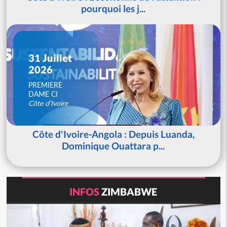
pourquoi les j...
31 Juillet
2026
PREMIERE
DAME CI
Côte d'Ivoire
Côte d'Ivoire-Angola : Depuis Luanda,
Dominique Ouattara p...
INFOS
ZIMBABWE