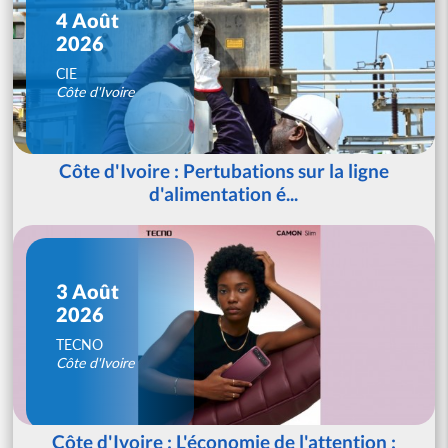
4 Août
2026
CIE
Côte d'Ivoire
Côte d'Ivoire : Pertubations sur la ligne
d'alimentation é...
3 Août
2026
TECNO
Côte d'Ivoire
Côte d'Ivoire : L'économie de l'attention :