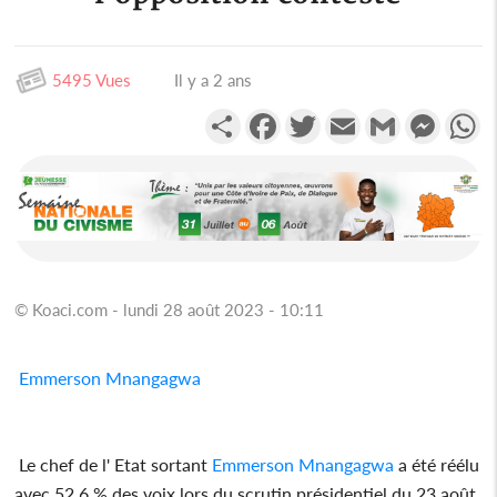
5495 Vues
Il y a 2 ans
Partager
Facebook
Twitter
Email
Gmail
Messen
W
© Koaci.com - lundi 28 août 2023 - 10:11
Emmerson Mnangagwa
Le chef de l' Etat sortant
Emmerson Mnangagwa
a été réélu
avec 52,6 % des voix lors du scrutin présidentiel du 23 août.