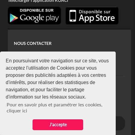
Télécharger l'application KOACI
NOUS CONTACTER
contact@koaci.com
koaci@yahoo.fr
En poursuivant votre navigation sur ce site, vous
+225 07 08 85 52 93
acceptez l'utilisation de Cookies pour vous
proposer des publicités adaptées à vos centres
d'intérêts, pour réaliser des statistiques de
NEWSLETTER
navigation, et pour faciliter le partage
Restez connecté via notre newsletter
d'information sur les réseaux sociaux.
S'abonner
Pour en savoir plus et paramétrer les cookies,
Se désabonner
cliquer ici
J'accepte