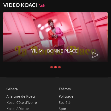
VIDEO KOACI
Voir+
RAP IVOIRE
YILIM - BONNE PLACE
RE
Général
Thèmes
A la une de Koaci
Politique
Koaci Côte d'Ivoire
Société
Koaci Afrique
Sport