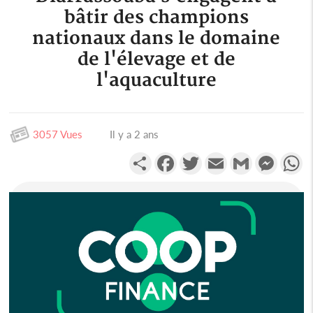
bâtir des champions
nationaux dans le domaine
de l'élevage et de
l'aquaculture
3057 Vues
Il y a 2 ans
Partager
Facebook
Twitter
Email
Gmail
Messen
W