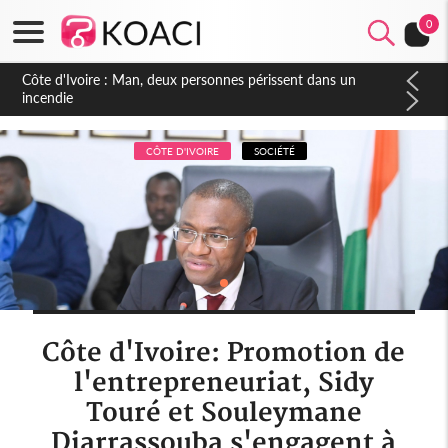
0
Côte d'Ivoire : Séileu, la célébration de la fête nationale
transformée en vaste campagne contre les produits
dépigmentants dangereux
CÔTE D'IVOIRE
SOCIÉTÉ
Côte d'Ivoire: Promotion de
l'entrepreneuriat, Sidy
Touré et Souleymane
Diarrassouba s'engagent à