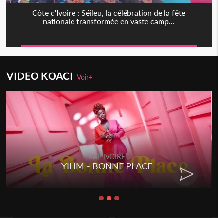
Côte d'Ivoire : Séileu, la célébration de la fête
nationale transformée en vaste camp...
VIDEO KOACI
Voir+
RAP IVOIRE
IM - BONNE PLACE
RENARD B