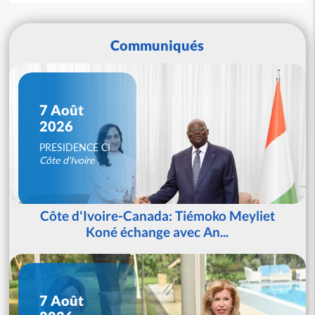
Communiqués
7 Août
2026
PRESIDENCE CI
Côte d'Ivoire
Côte d'Ivoire-Canada: Tiémoko Meyliet
Koné échange avec An...
7 Août