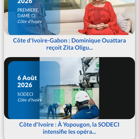
2026
PREMIERE
DAME CI
Côte d'Ivoire
Côte d'Ivoire-Gabon : Dominique Ouattara
reçoit Zita Oligu...
6 Août
2026
SODECI
Côte d'Ivoire
Côte d'Ivoire : À Yopougon, la SODECI
intensifie les opéra...