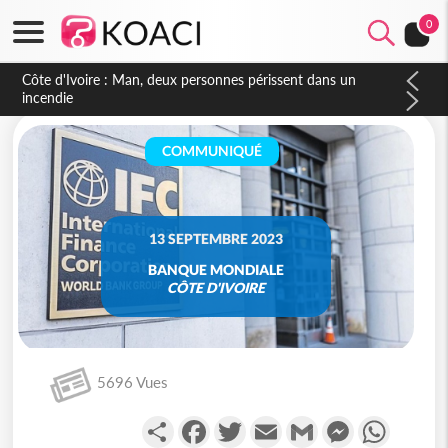
0
Côte d'Ivoire : Séileu, la célébration de la fête nationale
transformée en vaste campagne contre les produits
dépigmentants dangereux
COMMUNIQUÉ
13 SEPTEMBRE 2023
BANQUE MONDIALE
CÔTE D'IVOIRE
5696 Vues
Partager
Facebook
Twitter
Email
Gmail
Messenger
WhatsA