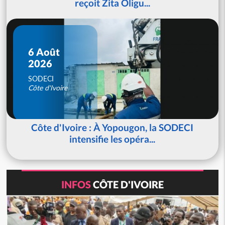
reçoit Zita Oligu...
6 Août
2026
SODECI
Côte d'Ivoire
Côte d'Ivoire : À Yopougon, la SODECI
intensifie les opéra...
INFOS
CÔTE D'IVOIRE