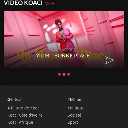
VIDEO KOACI
Voir+
RAP IVOIRE
RENARD BARAKISSA - DOS DE
CHAT
Général
Thèmes
A la une de Koaci
Politique
Koaci Côte d'Ivoire
Société
Koaci Afrique
Sport