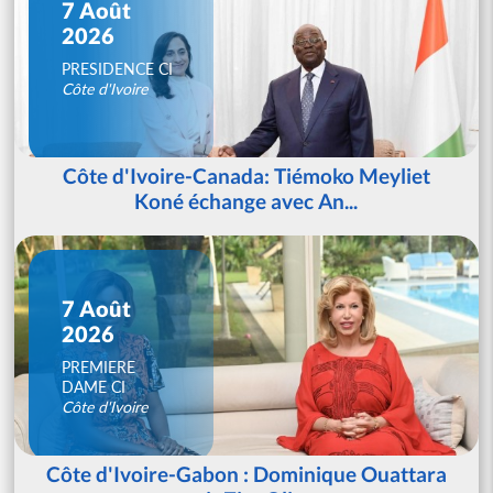
7 Août
2026
PRESIDENCE CI
Côte d'Ivoire
Côte d'Ivoire-Canada: Tiémoko Meyliet
Koné échange avec An...
7 Août
2026
PREMIERE
DAME CI
Côte d'Ivoire
Côte d'Ivoire-Gabon : Dominique Ouattara