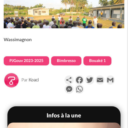
Wassimagnon
PJGouv 2023-2025
Bimbresso
Bouaké 1
Partager
Facebook
Twitter
Email
Gmail
Par
Koaci
Messenger
WhatsApp
Infos à la une