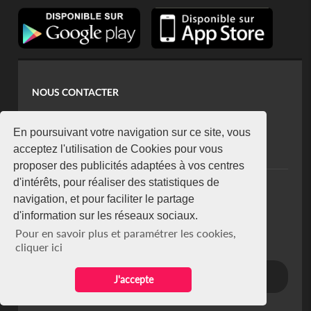
NOUS CONTACTER
contact@koaci.com
koaci@yahoo.fr
En poursuivant votre navigation sur ce site, vous
+225 07 08 85 52 93
acceptez l'utilisation de Cookies pour vous
proposer des publicités adaptées à vos centres
d'intérêts, pour réaliser des statistiques de
NEWSLETTER
navigation, et pour faciliter le partage
Restez connecté via notre newsletter
d'information sur les réseaux sociaux.
S'abonner
Pour en savoir plus et paramétrer les cookies,
Se désabonner
cliquer ici
J'accepte