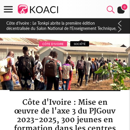
0
Côte d'Ivoire : PPA-CI, Gbagbo délègue une partie de ses
prérogatives de président à 05 cadres, vers sa retraite
politique ?
CÔTE D'IVOIRE
SOCIÉTÉ
Côte d'Ivoire : Mise en
œuvre de l'axe 3 du PJGouv
2023-2025, 300 jeunes en
formation dans les centres