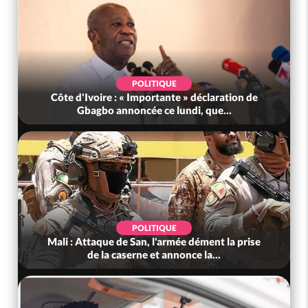
SOCIÉTÉ
Côte d'Ivoire : Le Tonkpi abrite la première
édition décentralisée du Salon...
SOCIÉTÉ
Côte d'Ivoire : Condoléances à la famille du
Gnl Dem Aly, Téné Birahima : «...