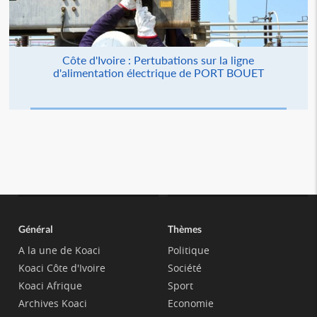
Côte d'Ivoire : Pertubations sur la ligne
d'alimentation électrique de PORT BOUET
Général
Thèmes
A la une de Koaci
Politique
Koaci Côte d'Ivoire
Société
Koaci Afrique
Sport
Archives Koaci
Economie