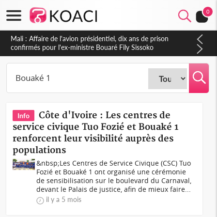
0
Nigeria : Le Togo et le Cameroun principaux acheteurs des
produits de la raffinerie Dangote en juillet
Côte d'Ivoire : Les centres de
Info
service civique Tuo Fozié et Bouaké 1
renforcent leur visibilité auprès des
populations
&nbsp;Les Centres de Service Civique (CSC) Tuo
Fozié et Bouaké 1 ont organisé une cérémonie
de sensibilisation sur le boulevard du Carnaval,
devant le Palais de justice, afin de mieux faire...
il y a 5 mois