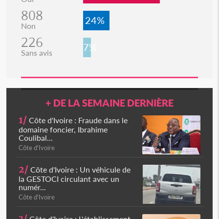
808
24%
Non
226
7%
Sans avis
+ DE LA SEMAINE DERNIÈRE
1/
Côte d'Ivoire : Fraude dans le
domaine foncier, Ibrahime
Coulibal...
Côte d'Ivoire
2/
Côte d'Ivoire : Un véhicule de
la GESTOCI circulant avec un
numér...
Côte d'Ivoire
Côte d'Ivoire : L'établissement