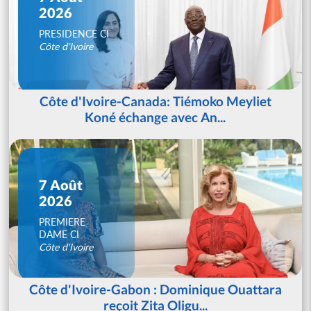
2026
PRESIDENCE CI
Côte d'Ivoire
Côte d'Ivoire-Canada: Tiémoko Meyliet
Koné échange avec An...
7 Août
2026
PREMIERE
DAME CI
Côte d'Ivoire
Côte d'Ivoire-Gabon : Dominique Ouattara
reçoit Zita Oligu...