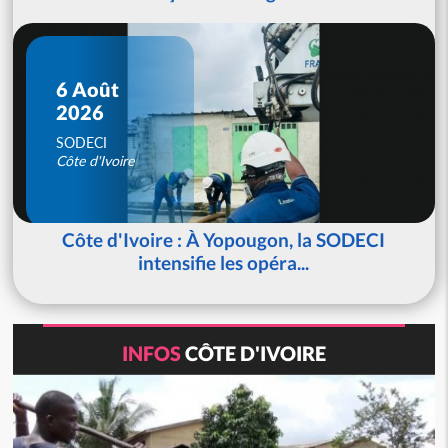
6 Août
2026
SODECI
Côte d'Ivoire
Côte d'Ivoire : À Yopougon, la SODECI
intensifie les opéra...
INFOS
CÔTE D'IVOIRE