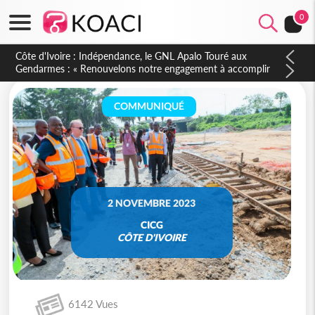
0
Sierra Leone : Un projet de réforme constitutionnelle en
gestation, points clés des amendements, un exclu d'avance
COMMUNIQUÉ
2 NOVEMBRE 2023
CICG
CÔTE D'IVOIRE
6142 Vues