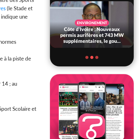
ves
(le Stade et
 indique une
SANTÉ
ENVIRONEMENT
Ivoire : Réforme
Côte d'Ivoire : Nouveaux
, le gouvernement
permis aurifères et 743 MW
 ses structures...
supplémentaires, le gou...
x normes
e à la piste de
r 14 ; au
Sport Scolaire et