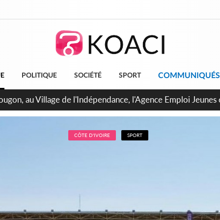
COMMUNIQUÉS
UE
POLITIQUE
SOCIÉTÉ
SPORT
 de Treichville, après la fronde, les agents contractuels obti
arriérés du SMIG 2023
CÔTE D'IVOIRE
SPORT