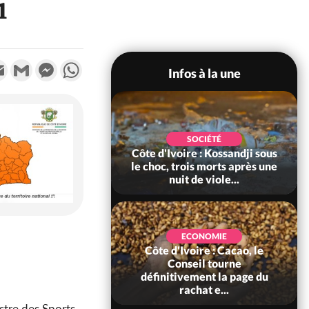
i
k
tter
Email
Gmail
Messenger
WhatsApp
Infos à la une
POLITIQUE
SOCIÉTÉ
ire : Indépendance
Côte d'Ivoire : Kossandji sous
Yopougon coeur
le choc, trois morts après une
 la célébration...
nuit de viole...
ECONOMIE
Côte d'Ivoire : Cacao, le
SOCIÉTÉ
ire : Réforme de la
Conseil tourne
té civile, le
définitivement la page du
nt valide six dé...
rachat e...
stre des Sports