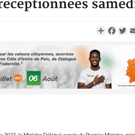
réceptionnées samed
Partager
Faceboo
Twi
Côte d'Ivo
2026, 
battant de
Côte d'Ivo
socié
gouverneme
e 2023, le Ministre Délégué auprès du Premier Ministre, mini