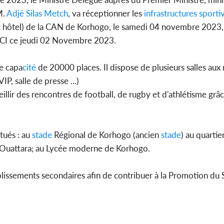
M.
Adjé Silas Metch
, va réceptionner les
infrastructures
sporti
 hôtel) de la CAN de Korhogo, le samedi 04 novembre 2023,
ACI ce jeudi 02 Novembre 2023.
Côte d'
sanitaire
modernise
e capa
cité
de 20000 places. Il dispose de plusieurs salles au
IP, salle de presse ...)
illir des rencontres de football, de rugby et d'athlétisme grâc
tués : au
stade
Régional de Korhogo (ancien
stade
) au quartie
Ouattara; au Lycée moderne de Korhogo.
ablissements secondaires afin de contribuer à la Promotion du 