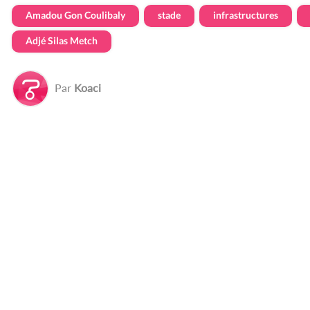
Amadou Gon Coulibaly
stade
infrastructures
Adjé Silas Metch
Par
Koaci