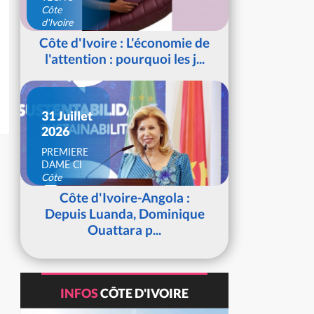
Côte
d'Ivoire
Côte d'Ivoire : L'économie de
l'attention : pourquoi les j...
31 Juillet
2026
PREMIERE
DAME CI
Côte
d'Ivoire
Côte d'Ivoire-Angola :
Depuis Luanda, Dominique
Ouattara p...
INFOS
CÔTE D'IVOIRE