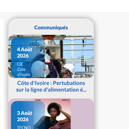
Communiqués
4 Août
2026
CIE
Côte
d'Ivoire
Côte d'Ivoire : Pertubations
sur la ligne d'alimentation é...
3 Août
2026
TECNO