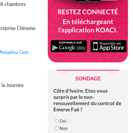
8 chambres
RESTEZ CONNECTÉ
En téléchargeant
treprise Chinoise
l'application KOACI.
Amadou Gon
SONDAGE
 la Journée
Côte d'Ivoire: Etes-vous
surpris par le non-
renouvellement du contrat de
Emerse Faé ?
Oui
Non