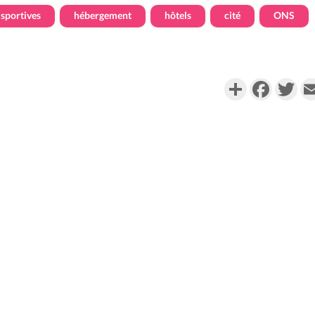
sportives
hébergement
hôtels
cité
ONS
Partager
Faceboo
Twi