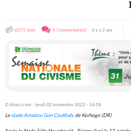
8371 Vues
0 Commentaire(s)
Il y a 2 ans
© Koaci.com - jeudi 02 novembre 2023 - 16:18
Le
stade
Amadou Gon Coulibaly
de Korhogo (DR)
Après le Stade Félix Houphouët - Boigny livré le 13 octobr