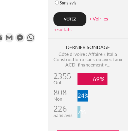
Sans avis
+ Voir les
resultats
k
tter
Email
Gmail
Messenger
WhatsApp
DERNIER SONDAGE
Côte d'Ivoire : Affaire « Italia
Construction » sans ou avec faux
ACD, financement «...
2355
69%
Oui
808
24%
Non
226
7%
Sans avis