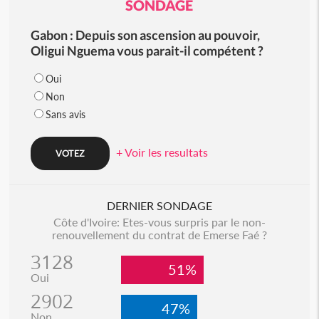
SONDAGE
Gabon : Depuis son ascension au pouvoir,
Oligui Nguema vous parait-il compétent ?
Oui
Non
Sans avis
+ Voir les resultats
DERNIER SONDAGE
Côte d'Ivoire: Etes-vous surpris par le non-
renouvellement du contrat de Emerse Faé ?
3128
51%
Oui
2902
47%
Non