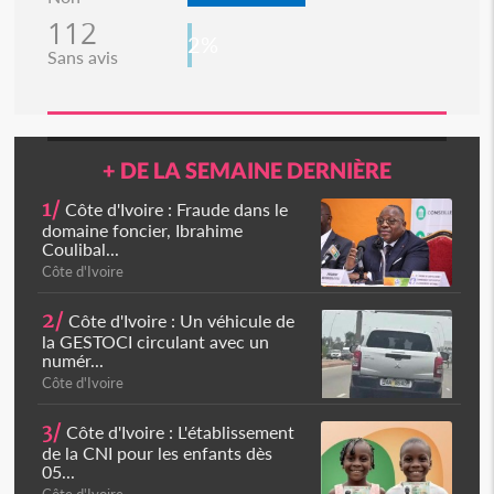
112
2%
Sans avis
+ DE LA SEMAINE DERNIÈRE
1/
Côte d'Ivoire : Fraude dans le
domaine foncier, Ibrahime
Coulibal...
Côte d'Ivoire
2/
Côte d'Ivoire : Un véhicule de
la GESTOCI circulant avec un
numér...
Côte d'Ivoire
3/
Côte d'Ivoire : L'établissement
de la CNI pour les enfants dès
05...