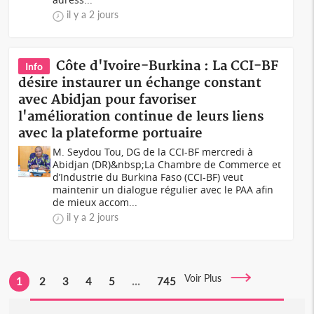
il y a 2 jours
Côte d'Ivoire-Burkina : La CCI-BF
Info
désire instaurer un échange constant
avec Abidjan pour favoriser
l'amélioration continue de leurs liens
avec la plateforme portuaire
M. Seydou Tou, DG de la CCI-BF mercredi à
Abidjan (DR)&nbsp;La Chambre de Commerce et
d’Industrie du Burkina Faso (CCI-BF) veut
maintenir un dialogue régulier avec le PAA afin
de mieux accom...
il y a 2 jours
Voir Plus
1
2
3
4
5
...
745