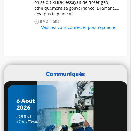
on se dit RHDP) essayait de doser géo-
ethniquement sa gouvernance. Dramane,...
c'est pas la peine !!
il y a 2 ans
Veuillez vous connecter pour répondre
Communiqués
6 Août
2026
SODECI
Côte d'Ivoire