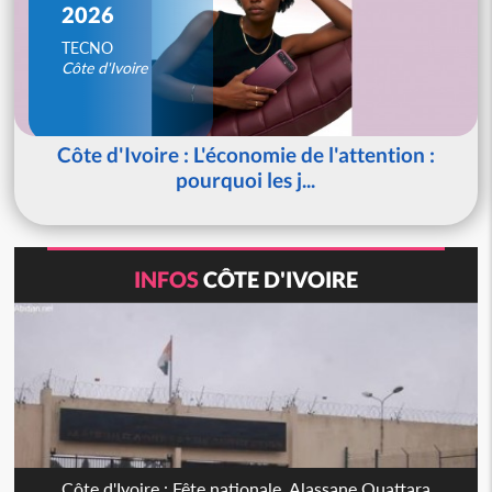
2026
TECNO
Côte d'Ivoire
Côte d'Ivoire : L'économie de l'attention :
pourquoi les j...
INFOS
CÔTE D'IVOIRE
Côte d'Ivoire : Fête nationale, Alassane Ouattara