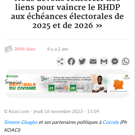
liens pour vaincre le RHDP
aux échéances électorales de
2025 et de 2026 »
3896 Vues
Il y a 2 ans
Partager
Facebook
Twitter
Email
Gmail
Messen
W
© Koaci.com - jeudi 16 novembre 2023 - 11:09
Simone
Gbagbo
et ses partenaires politiques à
Cocody
(Ph
KOACI)