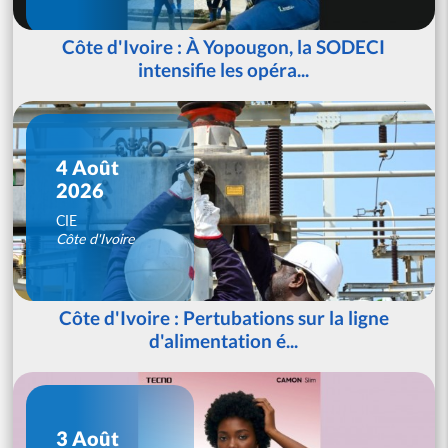
Côte d'Ivoire : À Yopougon, la SODECI
intensifie les opéra...
4 Août
2026
CIE
Côte d'Ivoire
Côte d'Ivoire : Pertubations sur la ligne
d'alimentation é...
3 Août