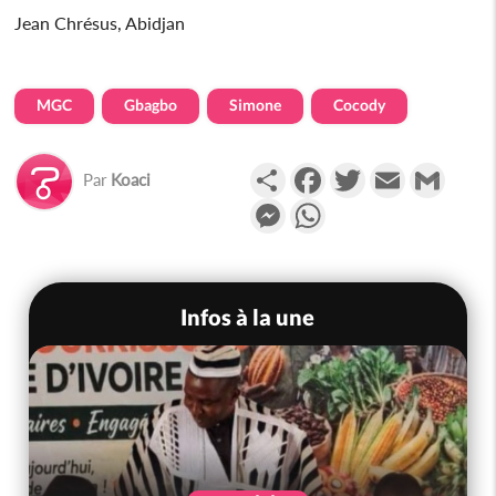
Jean Chrésus, Abidjan
MGC
Gbagbo
Simone
Cocody
Partager
Facebook
Twitter
Email
Gmail
Par
Koaci
Messenger
WhatsApp
Infos à la une