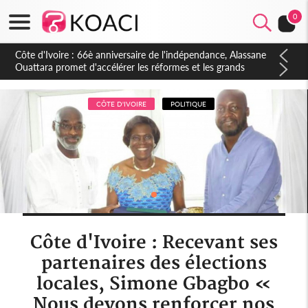
0
Côte d'Ivoire : À Abidjan, Amadou Oury Bah admire le modèle
ivoirien et veut s'en inspirer pour accélérer le développement
de la Guinée
CÔTE D'IVOIRE
POLITIQUE
Côte d'Ivoire : Recevant ses
partenaires des élections
locales, Simone Gbagbo «
Nous devons renforcer nos