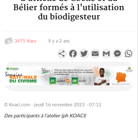
Bélier formés à l'utilisation
du biodigesteur
3475 Vues
Il y a 2 ans
Partager
Facebook
Twitter
Email
Gmail
Messen
W
© Koaci.com - jeudi 16 novembre 2023 - 07:12
Des participants à l'atelier (ph KOACI)