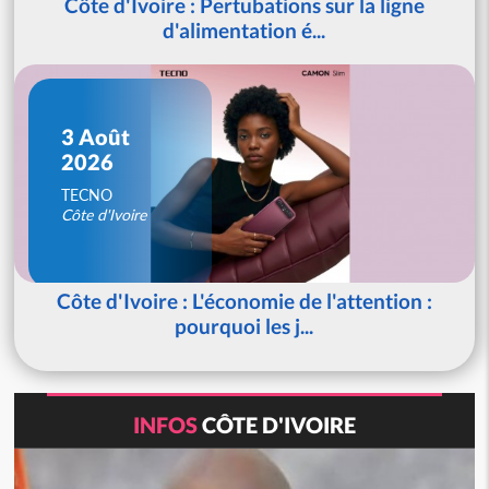
Côte d'Ivoire : Pertubations sur la ligne
d'alimentation é...
3 Août
2026
TECNO
Côte d'Ivoire
Côte d'Ivoire : L'économie de l'attention :
pourquoi les j...
INFOS
CÔTE D'IVOIRE