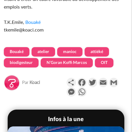
emplois verts.
T.K.Emile,
Bouaké
tkemile@koaci.com
Bouaké
atelier
manioc
attiéké
biodigesteur
N’Goran Koffi Marcos
OIT
Partager
Facebook
Twitter
Email
Gmail
Par
Koaci
Messenger
WhatsApp
Infos à la une