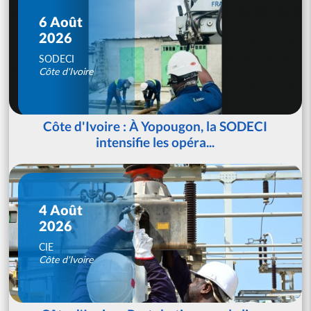
6 Août
2026
SODECI
Côte d'Ivoire
Côte d'Ivoire : À Yopougon, la SODECI
intensifie les opéra...
4 Août
2026
CIE
Côte d'Ivoire