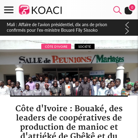
0
Nigeria : Le Togo et le Cameroun principaux acheteurs des
produits de la raffinerie Dangote en juillet
CÔTE D'IVOIRE
SOCIÉTÉ
Côte d'Ivoire : Bouaké, des
leaders de coopératives de
production de manioc et
d'attiéké de Gbêkê et du