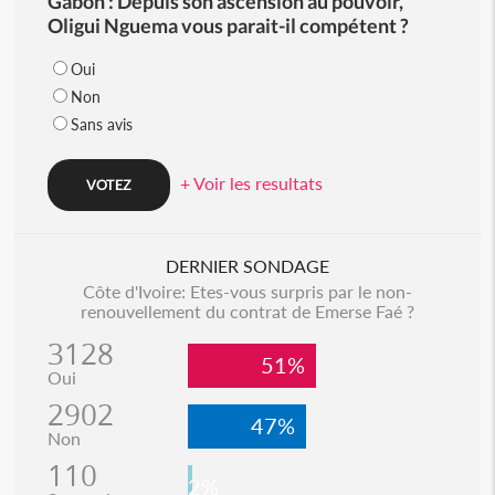
Gabon : Depuis son ascension au pouvoir,
Oligui Nguema vous parait-il compétent ?
Oui
Non
Sans avis
+ Voir les resultats
DERNIER SONDAGE
Côte d'Ivoire: Etes-vous surpris par le non-
renouvellement du contrat de Emerse Faé ?
3128
51%
Oui
2902
47%
Non
110
2%