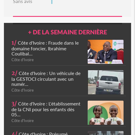
Sans avis
+ DE LA SEMAINE DERNIÈRE
1/
Côte d'Ivoire : Fraude dans le
domaine foncier, Ibrahime
Coulibal...
Côte d'Ivoire
2/
Côte d'Ivoire : Un véhicule de
la GESTOCI circulant avec un
numér...
Côte d'Ivoire
3/
Côte d'Ivoire : L'établissement
de la CNI pour les enfants dès
05...
Côte d'Ivoire
4/
Côte d'Ivoire : Présumé