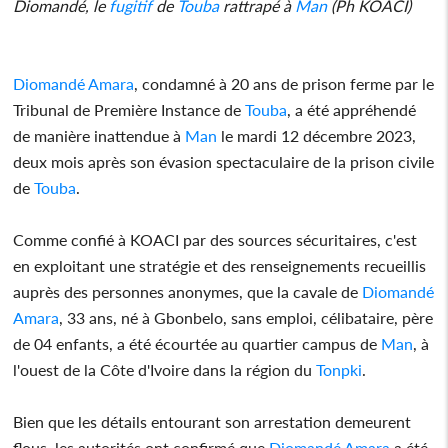
Diomandé, le
fugitif
de
Touba
rattrapé à
Man
(Ph KOACI)
Diomandé Amara
, condamné à 20 ans de prison ferme par le
Tribunal de Première Instance de
Touba
, a été appréhendé
de manière inattendue à
Man
le mardi 12 décembre 2023,
deux mois après son évasion spectaculaire de la prison civile
de
Touba
.
Comme confié à KOACI par des sources sécuritaires, c'est
en exploitant une stratégie et des renseignements recueillis
auprès des personnes anonymes, que la cavale de
Diomandé
Amara
, 33 ans, né à Gbonbelo, sans emploi, célibataire, père
de 04 enfants, a été écourtée au quartier campus de
Man
, à
l'ouest de la Côte d'Ivoire dans la région du
Tonpki
.
Bien que les détails entourant son arrestation demeurent
flous, les autorités ont confirmé que
Diomandé Amara
a été