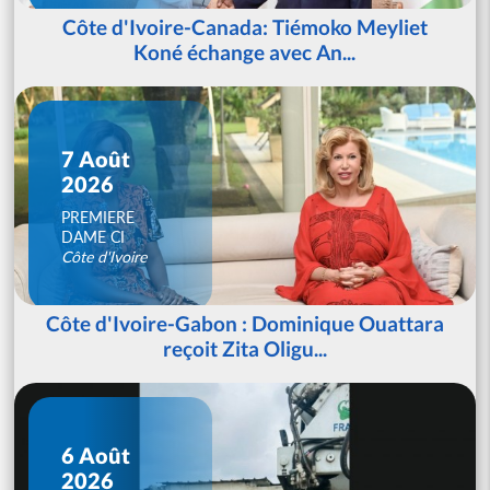
Côte d'Ivoire-Canada: Tiémoko Meyliet
Koné échange avec An...
7 Août
2026
PREMIERE
DAME CI
Côte d'Ivoire
Côte d'Ivoire-Gabon : Dominique Ouattara
reçoit Zita Oligu...
6 Août
2026