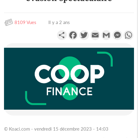
8109 Vues
Il y a 2 ans
Partager
Facebook
Twitter
Email
Gmail
Messen
W
© Koaci.com - vendredi 15 décembre 2023 - 14:03