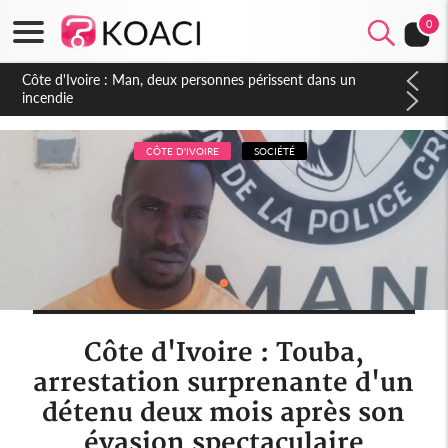
0
Côte d'Ivoire : Séileu, la célébration de la fête nationale
transformée en vaste campagne contre les produits
dépigmentants dangereux
CÔTE D'IVOIRE
SOCIÉTÉ
Côte d'Ivoire : Touba,
arrestation surprenante d'un
détenu deux mois après son
évasion spectaculaire