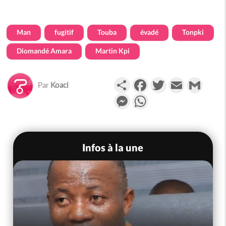
Man
fugitif
Touba
évadé
Tonpki
Diomandé Amara
Martin Kpi
Partager
Facebook
Twitter
Email
Gmail
Par
Koaci
Messenger
WhatsApp
Infos à la une