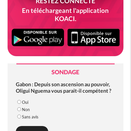
RESTEZ CONNECTÉ
En téléchargeant l'application
KOACI.
SONDAGE
Gabon : Depuis son ascension au pouvoir,
Oligui Nguema vous parait-il compétent ?
Oui
Non
Sans avis