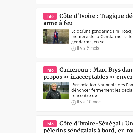
Côte d'Ivoire : Tragique d
Info
arme à feu
Le défunt gendarme (Ph Koaci) 
membre de la Gendarmerie, le M
gendarme, en se...
il y a 9 mois
Cameroun : Marc Brys dan
Info
propos « inacceptables » enve
L'Association Nationale des F
dénoncer fermement les déclara
l'encontre de...
il y a 10 mois
Côte d'Ivoire-Sénégal : Un
Info
pèlerins sénégalais à bord, en r