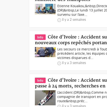
Etienne Kouakou,&nbsp;Directe
(DR)&nbsp;Le lundi 13 juillet 2
survenu sur l’axe...
il y a 2 semaines
Côte d'Ivoire : Accident 
Info
nouveaux corps repêchés portan
Les secours ce mercredi à To
précédent article, les équipes
victimes disparues d...
il y a 3 semaines
Côte d'Ivoire : Accident s
Info
passe à 24 morts, recherches en 
L’accident (DR)&nbsp;Comme no
compagnie de transport en pro
route&nbsp;préc...
il y a 3 semaines