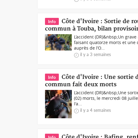
Côte d'Ivoire : Sortie de r
Info
commun à Touba, bilan provisoir
L’accident (DR)&nbsp;Un grave a
faisant quatorze morts et une 
auprès de l’O...
il y a 3 semaines
Côte d'Ivoire : Une sortie
Info
commun fait deux morts
L’accident (DR)&nbsp;Une sorti
(02) morts, le mercredi 08 juil
l'a...
il y a 4 semaines
Côte d'Ivoire : Bafing, re
Info