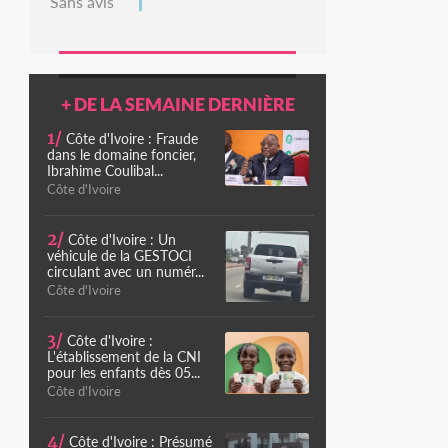
Sans avis
+ DE LA SEMAINE DERNIÈRE
1/
Côte d'Ivoire : Fraude
dans le domaine foncier,
Ibrahime Coulibal...
Côte d'Ivoire
2/
Côte d'Ivoire : Un
véhicule de la GESTOCI
circulant avec un numér...
Côte d'Ivoire
3/
Côte d'Ivoire :
L'établissement de la CNI
pour les enfants dès 05...
Côte d'Ivoire
4/
Côte d'Ivoire : Présumé