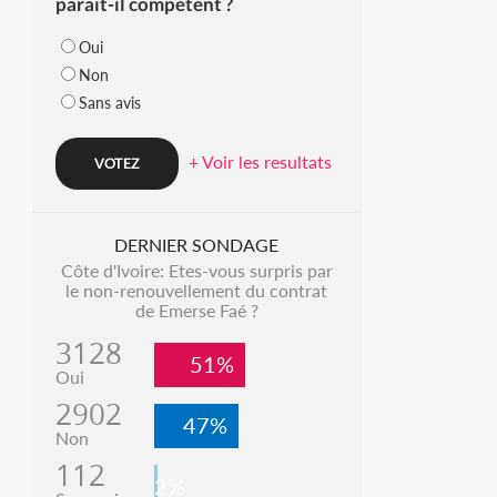
parait-il compétent ?
Oui
Non
Sans avis
+ Voir les resultats
DERNIER SONDAGE
Côte d'Ivoire: Etes-vous surpris par
le non-renouvellement du contrat
de Emerse Faé ?
3128
51%
Oui
2902
47%
Non
112
2%