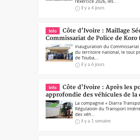
l'exercice 2026, les...
il y a 4 jours
Côte d'Ivoire : Maillage S
Info
Commissariat de Police de Koro 
Inauguration du Commissariat d
du territoire national, le tou
de Touba,...
il y a 6 jours
Côte d'Ivoire : Après les p
Info
approfondie des véhicules de la
La compagnie « Diarra Transport
Régulation du Transport Intéri
des véh...
il y a 1 semaine