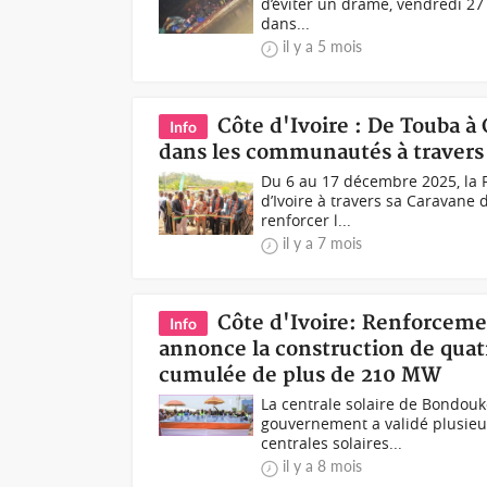
d’éviter un drame, vendredi 27 
dans...
il y a 5 mois
Côte d'Ivoire : De Touba à
Info
dans les communautés à travers 
Du 6 au 17 décembre 2025, la F
d’Ivoire à travers sa Caravane 
renforcer l...
il y a 7 mois
Côte d'Ivoire: Renforcem
Info
annonce la construction de quatr
cumulée de plus de 210 MW
La centrale solaire de Bondou
gouvernement a validé plusieu
centrales solaires...
il y a 8 mois