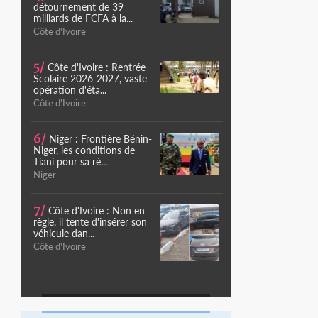
détournement de 39
milliards de FCFA à la...
Côte d'Ivoire
5/
Côte d'Ivoire : Rentrée
Scolaire 2026-2027, vaste
opération d'éta...
Côte d'Ivoire
6/
Niger : Frontière Bénin-
Niger, les conditions de
Tiani pour sa ré...
Niger
7/
Côte d'Ivoire : Non en
règle, il tente d'insérer son
véhicule dan...
Côte d'Ivoire