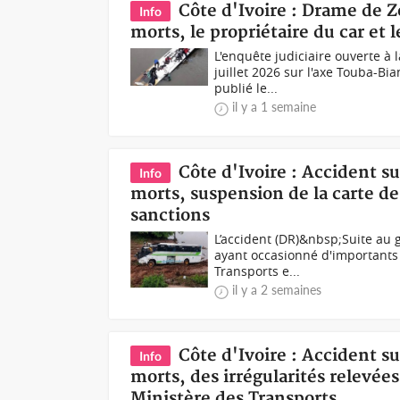
Côte d'Ivoire : Drame de Zo
Info
morts, le propriétaire du car et 
L'enquête judiciaire ouverte à 
juillet 2026 sur l'axe Touba-
publié le...
il y a 1 semaine
Côte d'Ivoire : Accident 
Info
morts, suspension de la carte de 
sanctions
L’accident (DR)&nbsp;Suite au 
ayant occasionné d'importants 
Transports e...
il y a 2 semaines
Côte d'Ivoire : Accident s
Info
morts, des irrégularités relevée
Ministère des Transports