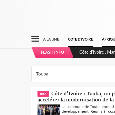
A LA UNE
COTE D'IVOIRE
AFRIQ
Côte d'Ivoire : Sé
FLASH INFO
dépigmentants da
Côte d'Ivoire : Touba, un
Info
accélérer la modernisation de 
La commune de Touba entend fr
développement. Réunis à l'occa