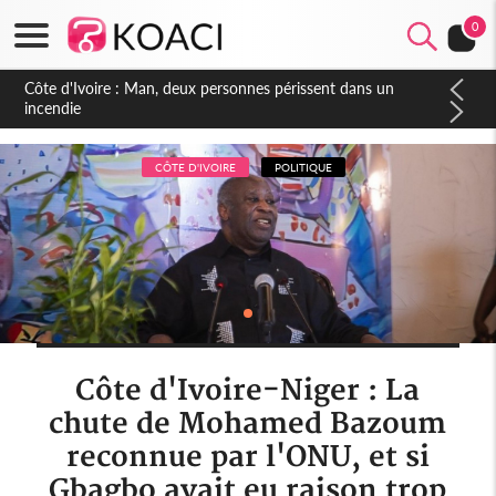
0
Côte d'Ivoire : Séileu, la célébration de la fête nationale
transformée en vaste campagne contre les produits
dépigmentants dangereux
CÔTE D'IVOIRE
POLITIQUE
Côte d'Ivoire-Niger : La
chute de Mohamed Bazoum
reconnue par l'ONU, et si
Gbagbo avait eu raison trop