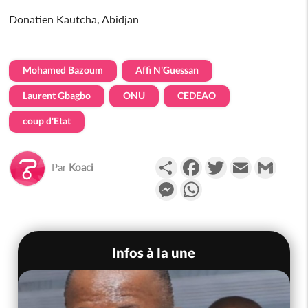
Donatien Kautcha, Abidjan
Mohamed Bazoum
Affi N'Guessan
Laurent Gbagbo
ONU
CEDEAO
coup d'Etat
Partager
Facebook
Twitter
Email
Gmail
Par
Koaci
Messenger
WhatsApp
Infos à la une