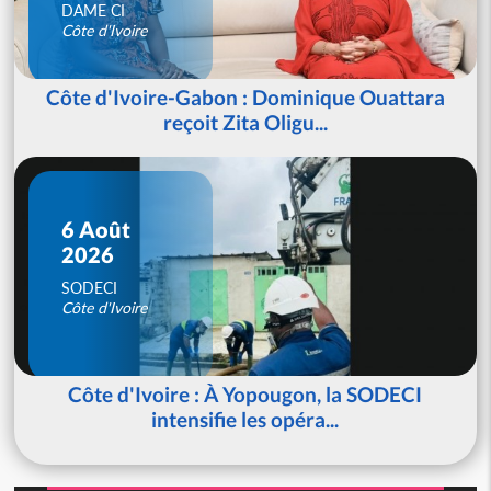
DAME CI
Côte d'Ivoire
Côte d'Ivoire-Gabon : Dominique Ouattara
reçoit Zita Oligu...
6 Août
2026
SODECI
Côte d'Ivoire
Côte d'Ivoire : À Yopougon, la SODECI
intensifie les opéra...