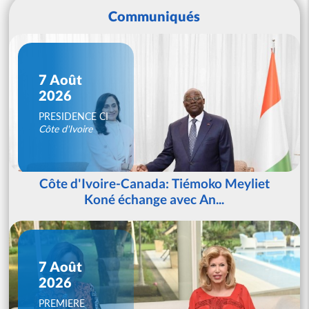
Communiqués
7 Août
2026
PRESIDENCE CI
Côte d'Ivoire
Côte d'Ivoire-Canada: Tiémoko Meyliet
Koné échange avec An...
7 Août
2026
PREMIERE