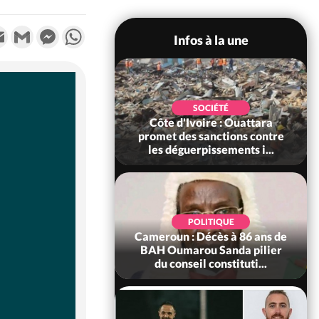
k
tter
Email
Gmail
Messenger
WhatsApp
Infos à la une
POLITIQUE
SOCIÉTÉ
ire : Après le pari
Côte d'Ivoire : Ouattara
 66e anniversaire,
promet des sanctions contre
Bictogo : «...
les déguerpissements i...
POLITIQUE
d'Ivoire : 66e
POLITIQUE
versaire de
Cameroun : Décès à 86 ans de
ance, les Forces de
BAH Oumarou Sanda pilier
fense e...
du conseil constituti...