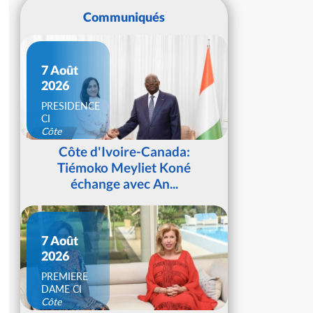
Communiqués
7 Août
2026
PRESIDENCE
CI
Côte
d'Ivoire
Côte d'Ivoire-Canada:
Tiémoko Meyliet Koné
échange avec An...
7 Août
2026
PREMIERE
DAME CI
Côte