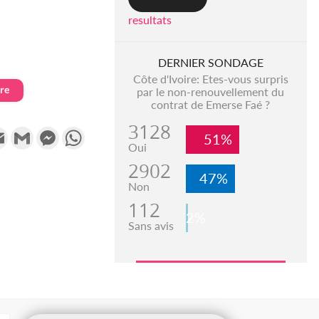
resultats
DERNIER SONDAGE
Côte d'Ivoire: Etes-vous surpris
ire
par le non-renouvellement du
contrat de Emerse Faé ?
3128
k
tter
Email
Gmail
Messenger
WhatsApp
51%
Oui
2902
47%
Non
112
2%
Sans avis