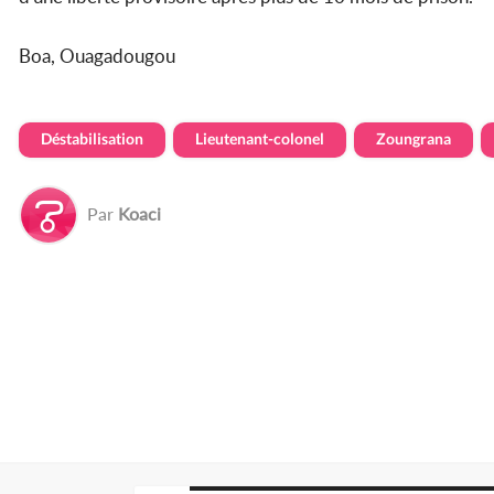
Boa, Ouagadougou
Déstabilisation
Lieutenant-colonel
Zoungrana
Par
Koaci