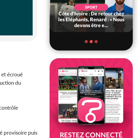
SOCIÉTÉ
SPORT
voire : MIRAH, la
Côte d'Ivoire : De retour chez
des communiqués
les Eléphants, Renard : « Nous
ie entre la MA-M...
devons être e...
t et écroué
ruction du
 contrôle
é provisoire puis
RESTEZ CONNECTÉ