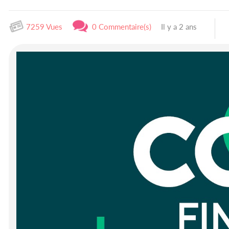
7259 Vues
0 Commentaire(s)
Il y a 2 ans