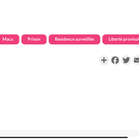
Maca
Prison
Residence surveillée
Liberté proviso
Partager
Faceboo
Twi