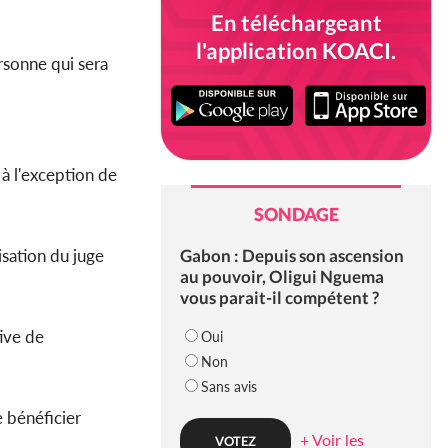
En téléchargeant
l'application KOACI.
rsonne qui sera
 à l'exception de
SONDAGE
Gabon : Depuis son ascension
risation du juge
au pouvoir, Oligui Nguema
vous parait-il compétent ?
tive de
Oui
Non
Sans avis
e bénéficier
+ Voir les