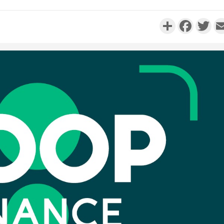
Partager
Faceboo
Twi
Côte d'Ivo
réussi du
Adama 
Côte 
anni
l'Indépend
Dé