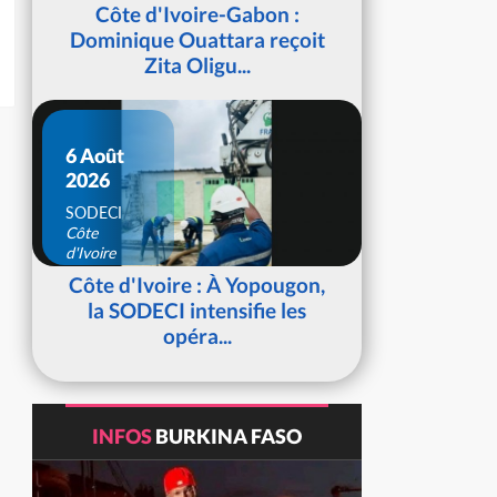
d'Ivoire
Côte d'Ivoire-Gabon :
Dominique Ouattara reçoit
Zita Oligu...
6 Août
2026
SODECI
Côte
d'Ivoire
Côte d'Ivoire : À Yopougon,
la SODECI intensifie les
opéra...
INFOS
BURKINA FASO