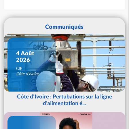
Communiqués
4 Août
2026
CIE
Côte d'Ivoire
Côte d'Ivoire : Pertubations sur la ligne
d'alimentation é...