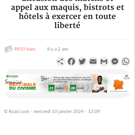
appel aux maquis, bistrots et
hôtels à exercer en toute
liberté
9850 Vues
Il y a 2 ans
Partager
Facebook
Twitter
Email
Gmail
Messen
W
© Koaci.com - mercredi 10 janvier 2024 - 12:09