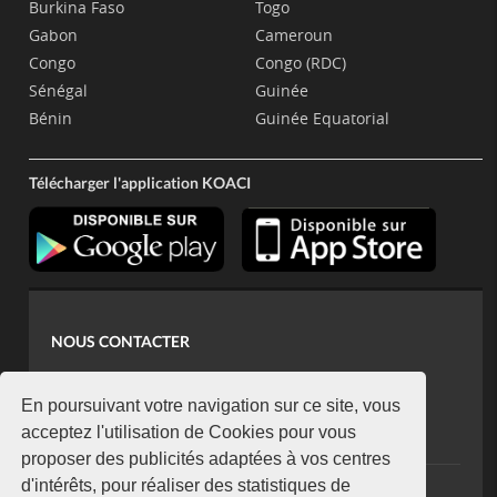
Burkina Faso
Togo
Gabon
Cameroun
Congo
Congo (RDC)
Sénégal
Guinée
Bénin
Guinée Equatorial
Télécharger l'application KOACI
NOUS CONTACTER
contact@koaci.com
koaci@yahoo.fr
En poursuivant votre navigation sur ce site, vous
+225 07 08 85 52 93
acceptez l'utilisation de Cookies pour vous
proposer des publicités adaptées à vos centres
d'intérêts, pour réaliser des statistiques de