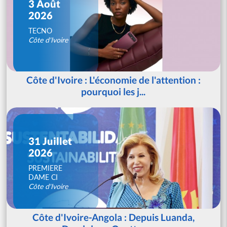
3 Août
2026
TECNO
Côte d'Ivoire
Côte d'Ivoire : L'économie de l'attention :
pourquoi les j...
31 Juillet
2026
PREMIERE
DAME CI
Côte d'Ivoire
Côte d'Ivoire-Angola : Depuis Luanda,