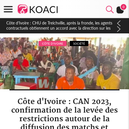
0
Côte d'Ivoire : CHU de Treichville, après la fronde, les agents
contractuels obtiennent un accord avec la direction sur les
arriérés du SMIG 2023
CÔTE D'IVOIRE
SOCIÉTÉ
Côte d'Ivoire : CAN 2023,
confirmation de la levée des
restrictions autour de la
diffusion des matchs et