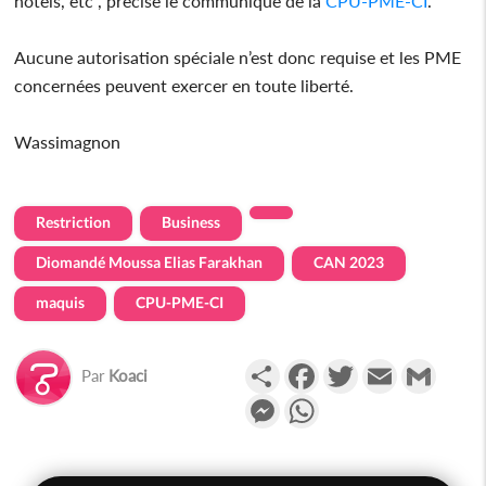
hôtels, etc", précise le communiqué de la
CPU-PME-CI
.
Aucune autorisation spéciale n’est donc requise et les PME
concernées peuvent exercer en toute liberté.
Wassimagnon
Restriction
Business
Diomandé Moussa Elias Farakhan
CAN 2023
maquis
CPU-PME-CI
Partager
Facebook
Twitter
Email
Gmail
Par
Koaci
Messenger
WhatsApp