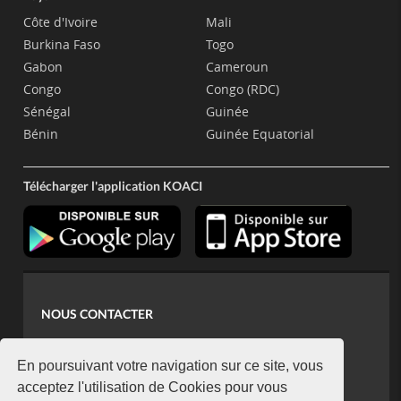
Côte d'Ivoire
Mali
Burkina Faso
Togo
Gabon
Cameroun
Congo
Congo (RDC)
Sénégal
Guinée
Bénin
Guinée Equatorial
Télécharger l'application KOACI
NOUS CONTACTER
contact@koaci.com
koaci@yahoo.fr
En poursuivant votre navigation sur ce site, vous
+225 07 08 85 52 93
acceptez l'utilisation de Cookies pour vous