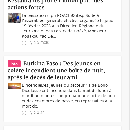
Restaurants prône l'union pour des
actions fortes
La passation (. ph KOACI.)&nbsp;Suite à
l'assemblée générale élective organisée le jeudi
19 février 2026 à la Direction Régionale du
Tourisme et des Loisirs de Gbêkê, Monsieur
Kouakou Yao Dé...
il y a 5 mois
Burkina Faso : Des jeunes en
Info
colère incendient une boîte de nuit,
après le décès de leur ami
L'incendieDes jeunes du secteur 11 de Bobo-
Dioulasso ont incendié dans la nuit de lundi à
mardi un maquis comprenant une boîte de nuit
et des chambres de passe, en représailles à la
mort de...
il y a 1 an