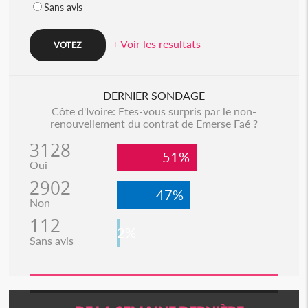
Sans avis
+ Voir les resultats
DERNIER SONDAGE
Côte d'Ivoire: Etes-vous surpris par le non-
renouvellement du contrat de Emerse Faé ?
3128
51%
Oui
2902
47%
Non
112
2%
Sans avis