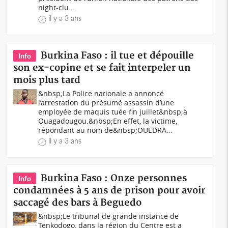
night-clu...
il y a 3 ans
Burkina Faso : il tue et dépouille
Info
son ex-copine et se fait interpeler un
mois plus tard
&nbsp;La Police nationale a annoncé
l’arrestation du présumé assassin d’une
employée de maquis tuée fin juillet&nbsp;à
Ouagadougou.&nbsp;En effet, la victime,
répondant au nom de&nbsp;OUEDRA...
il y a 3 ans
Burkina Faso : Onze personnes
Info
condamnées à 5 ans de prison pour avoir
saccagé des bars à Beguedo
&nbsp;Le tribunal de grande instance de
Tenkodogo, dans la région du Centre est a