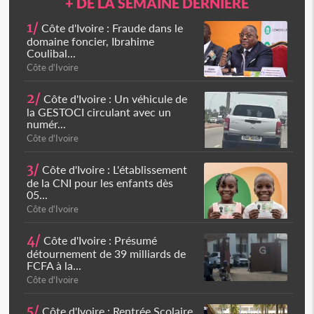
+ DE LA SEMAINE DERNIÈRE
1/
Côte d'Ivoire : Fraude dans le
domaine foncier, Ibrahime
Coulibal...
Côte d'Ivoire
2/
Côte d'Ivoire : Un véhicule de
la GESTOCI circulant avec un
numér...
Côte d'Ivoire
3/
Côte d'Ivoire : L'établissement
de la CNI pour les enfants dès
05...
Côte d'Ivoire
4/
Côte d'Ivoire : Présumé
détournement de 39 milliards de
FCFA à la...
Côte d'Ivoire
5/
Côte d'Ivoire : Rentrée Scolaire