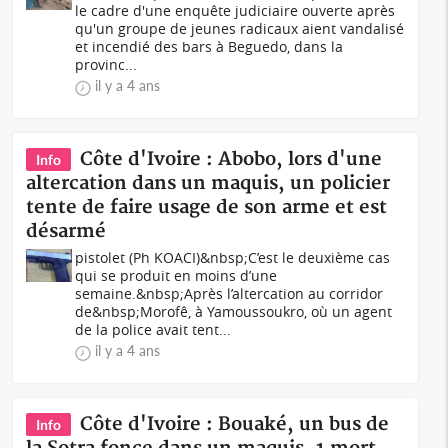
le cadre d'une enquête judiciaire ouverte après
qu'un groupe de jeunes radicaux aient vandalisé
et incendié des bars à Beguedo, dans la
provinc...
il y a 4 ans
Côte d'Ivoire : Abobo, lors d'une
Info
altercation dans un maquis, un policier
tente de faire usage de son arme et est
désarmé
pistolet (Ph KOACI)&nbsp;C’est le deuxième cas
qui se produit en moins d’une
semaine.&nbsp;Après l’altercation au corridor
de&nbsp;Morofê, à Yamoussoukro, où un agent
de la police avait tent...
il y a 4 ans
Côte d'Ivoire : Bouaké, un bus de
Info