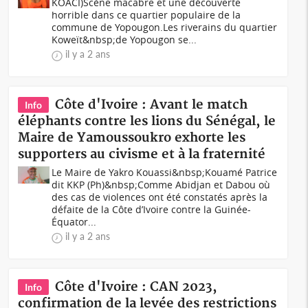
KOACI)Scène macabre et une découverte
horrible dans ce quartier populaire de la
commune de Yopougon.Les riverains du quartier
Koweït&nbsp;de Yopougon se...
il y a 2 ans
Côte d'Ivoire : Avant le match
Info
éléphants contre les lions du Sénégal, le
Maire de Yamoussoukro exhorte les
supporters au civisme et à la fraternité
Le Maire de Yakro Kouassi&nbsp;Kouamé Patrice
dit KKP (Ph)&nbsp;Comme Abidjan et Dabou où
des cas de violences ont été constatés après la
défaite de la Côte d’Ivoire contre la Guinée-
Équator...
il y a 2 ans
Côte d'Ivoire : CAN 2023,
Info
confirmation de la levée des restrictions