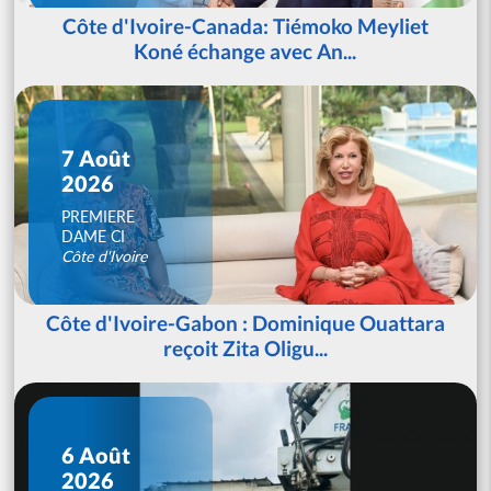
Côte d'Ivoire-Canada: Tiémoko Meyliet
Koné échange avec An...
7 Août
2026
PREMIERE
DAME CI
Côte d'Ivoire
Côte d'Ivoire-Gabon : Dominique Ouattara
reçoit Zita Oligu...
6 Août
2026