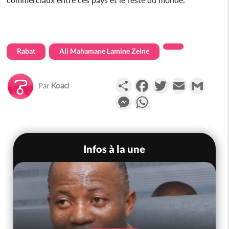
Rabat
Ali Mahamane Lamine Zeine
Partager
Facebook
Twitter
Email
Gmail
Par
Koaci
Messenger
WhatsApp
Infos à la une