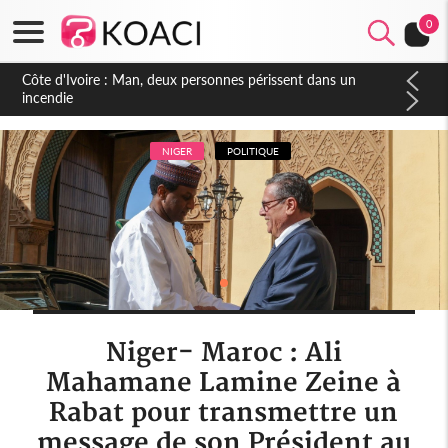
0
Côte d'Ivoire : Séileu, la célébration de la fête nationale
transformée en vaste campagne contre les produits
dépigmentants dangereux
NIGER
POLITIQUE
Niger- Maroc : Ali
Mahamane Lamine Zeine à
Rabat pour transmettre un
message de son Président au