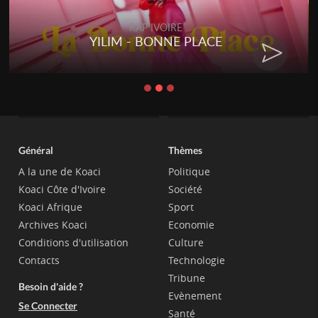
RAP IVOIRE
YILIM - BONNE PLACE
Général
Thèmes
A la une de Koaci
Politique
Koaci Côte d'Ivoire
Société
Koaci Afrique
Sport
Archives Koaci
Economie
Conditions d'utilisation
Culture
Contacts
Technologie
Tribune
Besoin d'aide ?
Evènement
Se Connecter
Santé