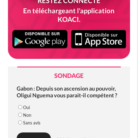
RESTEZ CONNECTÉ
En téléchargeant l'application
KOACI.
SONDAGE
Gabon : Depuis son ascension au pouvoir,
Oligui Nguema vous parait-il compétent ?
Oui
Non
Sans avis