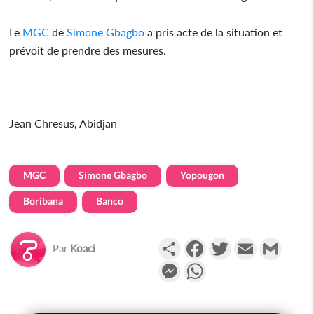
Le
MGC
de
Simone Gbagbo
a pris acte de la situation et
prévoit de prendre des mesures.
Jean Chresus, Abidjan
MGC
Simone Gbagbo
Yopougon
Boribana
Banco
Partager
Facebook
Twitter
Email
Gmail
Par
Koaci
Messenger
WhatsApp