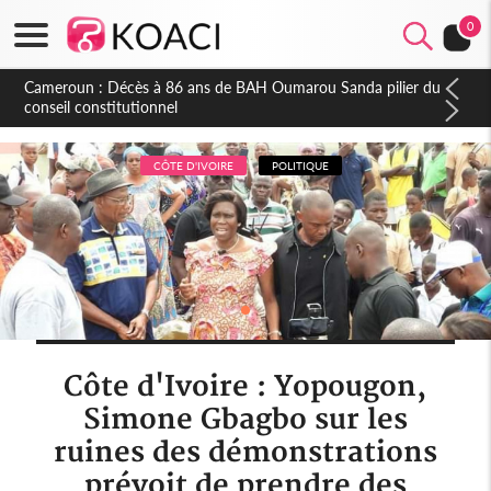
0
Côte d'Ivoire : Indépendance, plusieurs véhicules mis en
fourrière pour conduite en sens inverse
CÔTE D'IVOIRE
POLITIQUE
Côte d'Ivoire : Yopougon,
Simone Gbagbo sur les
ruines des démonstrations
prévoit de prendre des