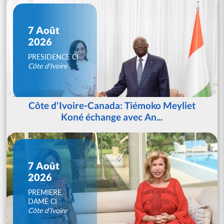
7 Août
2026
PRESIDENCE CI
Côte d'Ivoire
Côte d'Ivoire-Canada: Tiémoko Meyliet
Koné échange avec An...
7 Août
2026
PREMIERE
DAME CI
Côte d'Ivoire