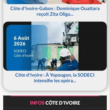
Côte d'Ivoire-Gabon : Dominique Ouattara
reçoit Zita Oligu...
6 Août
2026
SODECI
Côte d'Ivoire
Côte d'Ivoire : À Yopougon, la SODECI
intensifie les opéra...
INFOS
CÔTE D'IVOIRE