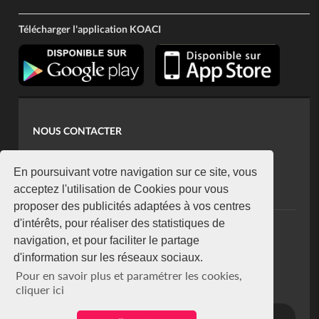
Télécharger l'application KOACI
NOUS CONTACTER
contact@koaci.com
koaci@yahoo.fr
En poursuivant votre navigation sur ce site, vous
+225 07 08 85 52 93
acceptez l'utilisation de Cookies pour vous
proposer des publicités adaptées à vos centres
d'intérêts, pour réaliser des statistiques de
NEWSLETTER
navigation, et pour faciliter le partage
Restez connecté via notre newsletter
d'information sur les réseaux sociaux.
S'abonner
Pour en savoir plus et paramétrer les cookies,
Se désabonner
cliquer ici