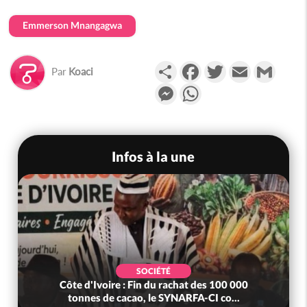
Emmerson Mnangagwa
Partager
Facebook
Twitter
Email
Gmail
Par
Koaci
Messenger
WhatsApp
Infos à la une
SOCIÉTÉ
Côte d'Ivoire : Fin du rachat des 100 000
tonnes de cacao, le SYNARFA-CI co...