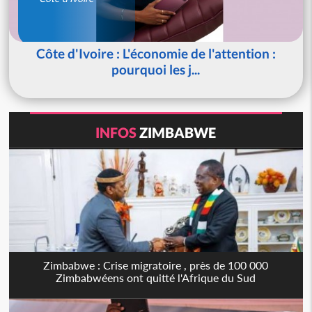
Côte d'Ivoire : L'économie de l'attention :
pourquoi les j...
INFOS
ZIMBABWE
Zimbabwe : Crise migratoire , près de 100 000
Zimbabwéens ont quitté l'Afrique du Sud