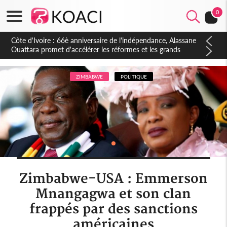
0
Côte d'Ivoire : À Abidjan, Amadou Oury Bah admire le modèle
ivoirien et veut s'en inspirer pour accélérer le développement
de la Guinée
ZIMBABWE
POLITIQUE
Zimbabwe-USA : Emmerson
Mnangagwa et son clan
frappés par des sanctions
américaines