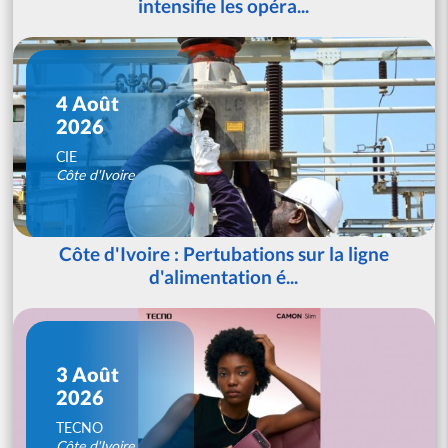
intensifie les opéra...
4 Août
2026
CIE
Côte d'Ivoire
Côte d'Ivoire : Pertubations sur la ligne
d'alimentation é...
3 Août
2026
TECNO
Côte d'Ivoire