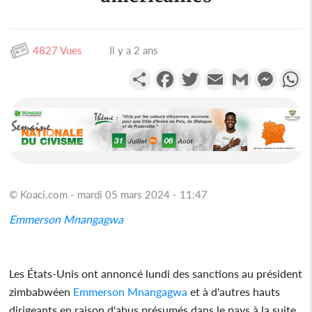
4827 Vues
Il y a 2 ans
Partager
Facebook
Twitter
Email
Gmail
Messen
W
© Koaci.com - mardi 05 mars 2024 - 11:47
Emmerson Mnangagwa
Les États-Unis ont annoncé lundi des sanctions au président
zimbabwéen
Emmerson Mnangagwa
et à d'autres hauts
dirigeants en raison d'abus présumés dans le pays à la suite