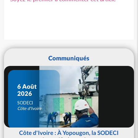
Communiqués
6 Août
2026
SODECI
Côte d'Ivoire
Côte d'Ivoire : À Yopougon, la SODECI