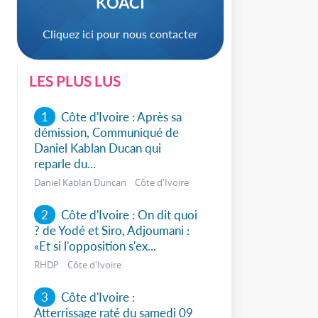
KOACI
Cliquez ici pour nous contacter
LES PLUS LUS
1
Côte d'Ivoire : Après sa
sApp
démission, Communiqué de
Daniel Kablan Ducan qui
reparle du...
Daniel Kablan Duncan Côte d'Ivoire
2
Côte d'Ivoire : On dit quoi
? de Yodé et Siro, Adjoumani :
«Et si l'opposition s'ex...
RHDP Côte d'Ivoire
3
Côte d'Ivoire :
Atterrissage raté du samedi 09