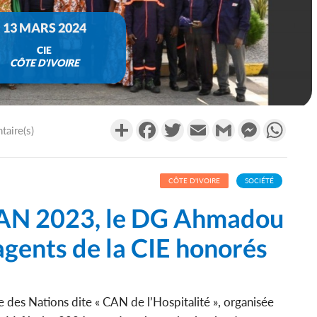
13 MARS 2024
CIE
CÔTE D'IVOIRE
Partager
Facebook
Twitter
Email
Gmail
Messenger
What
aire(s)
CÔTE D'IVOIRE
SOCIÉTÉ
 CAN 2023, le DG Ahmadou
gents de la CIE honorés
 des Nations dite « CAN de l’Hospitalité », organisée