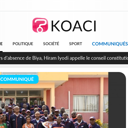
COMMUNIQUÉS
UE
POLITIQUE
SOCIÉTÉ
SPORT
n de la pagaille au PDCI-RDA, Lessiehi bannit les mouvements 
COMMUNIQUÉ