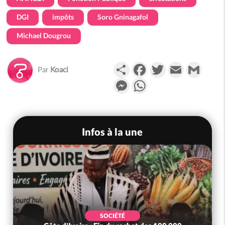
DGI
impôts
Soro Gninagafol
Michael Dougrou
Partager
Facebook
Twitter
Email
Gmail
Par
Koaci
Messenger
WhatsApp
Infos à la une
SOCIÉTÉ