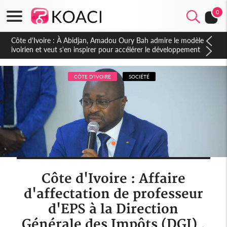
0
Côte d'Ivoire : À Abidjan, Amadou Oury Bah admire le modèle
ivoirien et veut s'en inspirer pour accélérer le développement
de la Guinée
CÔTE D'IVOIRE
SOCIÉTÉ
Côte d'Ivoire : Affaire
d'affectation de professeur
d'EPS à la Direction
Générale des Impôts (DGI) ,