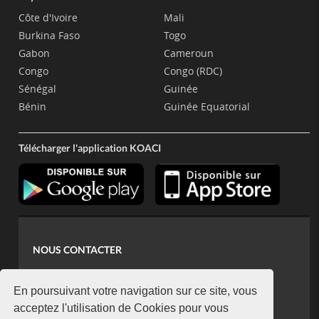
Côte d'Ivoire
Mali
Burkina Faso
Togo
Gabon
Cameroun
Congo
Congo (RDC)
Sénégal
Guinée
Bénin
Guinée Equatorial
Télécharger l'application KOACI
NOUS CONTACTER
contact@koaci.com
koaci@yahoo.fr
En poursuivant votre navigation sur ce site, vous
+225 07 08 85 52 93
acceptez l'utilisation de Cookies pour vous