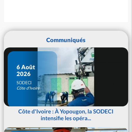
Communiqués
6 Août
2026
SODECI
Côte d'Ivoire
Côte d'Ivoire : À Yopougon, la SODECI
intensifie les opéra...