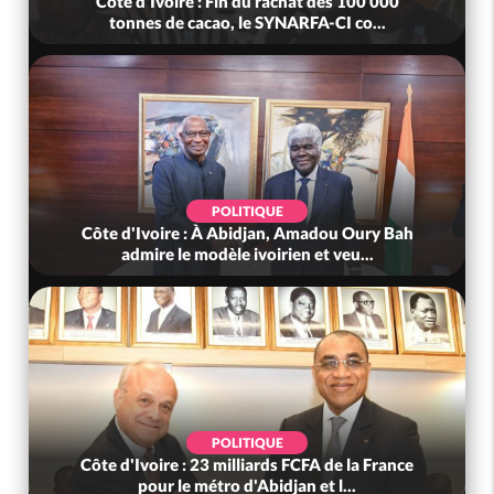
Côte d'Ivoire : MIRAH, bras de fer autour de la
mutuelle, le SYNHA-CI saisi...
POLITIQUE
Côte d'Ivoire : Violences tragiques à Kossandji
(Mé) ayant fait 03 morts, A...
SOCIÉTÉ
Côte d'Ivoire : « On ne veut pas mourir chez
nous », crient des habitants d...