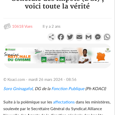
voici toute la vérité
10618 Vues
Il y a 2 ans
Partager
Facebook
Twitter
Email
Gmail
Messen
W
© Koaci.com - mardi 26 mars 2024 - 08:56
Soro Gninagafol
, DG de la
Fonction Publique
(Ph KOACI)
Suite à la polémique sur les
affectations
dans les ministères,
soulevée par le Secrétaire Général du Syndicat Alliance