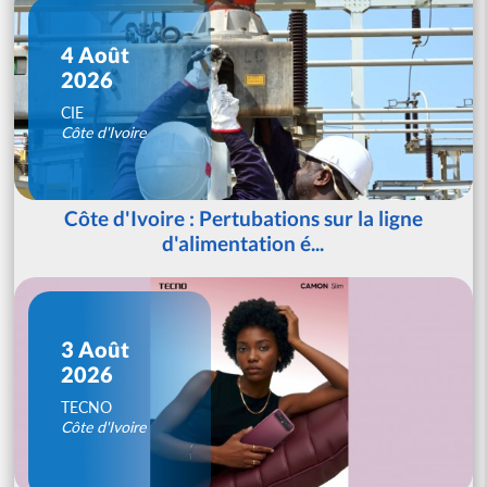
4 Août
2026
CIE
Côte d'Ivoire
Côte d'Ivoire : Pertubations sur la ligne
d'alimentation é...
3 Août
2026
TECNO
Côte d'Ivoire