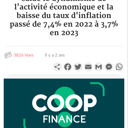
l'activité économique et la
baisse du taux d'inflation
passé de 7,4% en 2022 à 3,7%
en 2023
3826 Vues
Il y a 2 ans
Partager
Facebook
Twitter
Email
Gmail
Messen
W