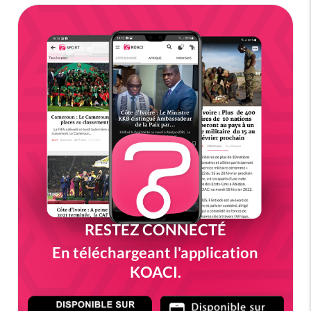
RESTEZ CONNECTÉ
En téléchargeant l'application
KOACI.