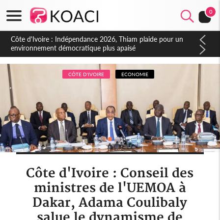
0
Côte d'Ivoire : Concours INFAS 2026, les convocations
seront disponibles à compter du samedi
CÔTE D'IVOIRE
ECONOMIE
Côte d'Ivoire : Conseil des
ministres de l'UEMOA à
Dakar, Adama Coulibaly
salue le dynamisme de