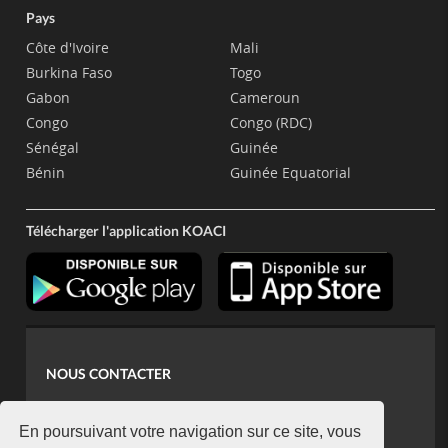
Pays
Côte d'Ivoire
Mali
Burkina Faso
Togo
Gabon
Cameroun
Congo
Congo (RDC)
Sénégal
Guinée
Bénin
Guinée Equatorial
Télécharger l'application KOACI
NOUS CONTACTER
contact@koaci.com
koaci@yahoo.fr
En poursuivant votre navigation sur ce site, vous