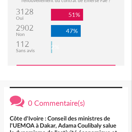
renouvellement du contrat de Emerse Faé ?
3128
51%
Oui
2902
47%
Non
112
2%
Sans avis
0 Commentaire(s)
Côte d'Ivoire : Conseil des ministres de
l'UEMOA à Dakar, Adama Coulibaly salue