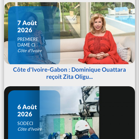
7 Août
2026
PREMIERE
DAME CI
Côte d'Ivoire
Côte d'Ivoire-Gabon : Dominique Ouattara
reçoit Zita Oligu...
6 Août
2026
SODECI
Côte d'Ivoire