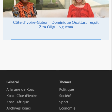
Côte d'Ivoire-Gabon : Dominique Ouattara reçoit
Zita Oligui Nguema
Général
Thèmes
A la une de Koaci
Politique
Koaci Côte d'Ivoire
Société
Koaci Afrique
Sport
Archives Koaci
Economie