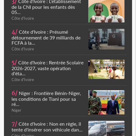
3/
Côte d'Ivoire : L'établissement
de la CNI pour les enfants dès
05...
Côte d'Ivoire
4/
Côte d'Ivoire : Présumé
détournement de 39 milliards de
FCFA à la...
Côte d'Ivoire
5/
Côte d'Ivoire : Rentrée Scolaire
2026-2027, vaste opération
d'éta...
Côte d'Ivoire
6/
Niger : Frontière Bénin-Niger,
les conditions de Tiani pour sa
ré...
Niger
7/
Côte d'Ivoire : Non en règle, il
tente d'insérer son véhicule dan...
Côte d'Ivoire