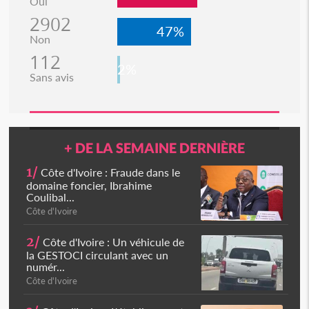
Oui
2902
47%
Non
112
2%
Sans avis
+ DE LA SEMAINE DERNIÈRE
1/
Côte d'Ivoire : Fraude dans le
domaine foncier, Ibrahime
Coulibal...
Côte d'Ivoire
2/
Côte d'Ivoire : Un véhicule de
la GESTOCI circulant avec un
numér...
Côte d'Ivoire