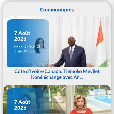
Communiqués
7 Août
2026
PRESIDENCE CI
Côte d'Ivoire
Côte d'Ivoire-Canada: Tiémoko Meyliet
Koné échange avec An...
7 Août
2026