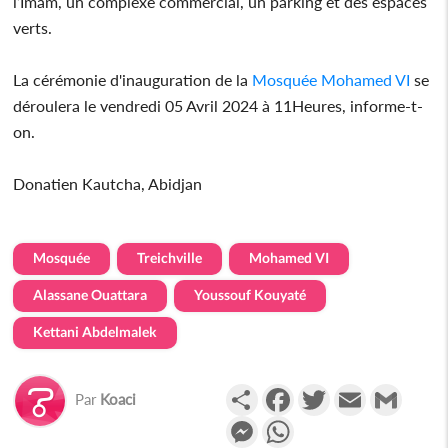
l’Imam, un complexe commercial, un parking et des espaces
verts.
La cérémonie d'inauguration de la
Mosquée
Mohamed VI
se
déroulera le vendredi 05 Avril 2024 à 11Heures, informe-t-
on.
Donatien Kautcha, Abidjan
Mosquée
Treichville
Mohamed VI
Alassane Ouattara
Youssouf Kouyaté
Kettani Abdelmalek
Partager
Facebook
Twitter
Email
Gmail
Par
Koaci
Messenger
WhatsApp