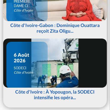
PREMIERE
DAME CI
Côte d'Ivoire
Côte d'Ivoire-Gabon : Dominique Ouattara
reçoit Zita Oligu...
6 Août
2026
SODECI
Côte d'Ivoire
Côte d'Ivoire : À Yopougon, la SODECI
intensifie les opéra...