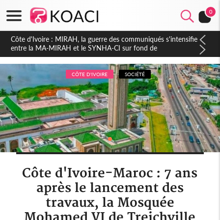
0
Côte d'Ivoire : Indépendance 2026, Thiam plaide pour un
environnement démocratique plus apaisé
CÔTE D'IVOIRE
SOCIÉTÉ
Côte d'Ivoire-Maroc : 7 ans
après le lancement des
travaux, la Mosquée
Mohamed VI de Treichville