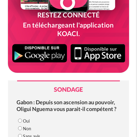
RESTEZ CONNECTÉ
En téléchargeant l'application
KOACI.
SONDAGE
Gabon : Depuis son ascension au pouvoir,
Oligui Nguema vous parait-il compétent ?
Oui
Non
Sans avis