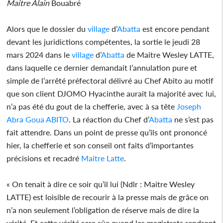
Maitre Alain
Bouabré
Alors que le dossier du
village
d’
Abatta
est encore pendant
devant les juridictions compétentes, la sortie le jeudi 28
mars 2024 dans le
village
d’
Abatta
de Maitre Wesley LATTE,
dans laquelle ce dernier demandait l’annulation pure et
simple de l’arrêté préfectoral délivré au Chef Abito au motif
que son client DJOMO Hyacinthe aurait la majorité avec lui,
n’a pas été du gout de la chefferie, avec à sa tête
Joseph
Abra Goua ABITO
. La réaction du Chef d’
Abatta
ne s’est pas
fait attendre. Dans un point de presse qu’ils ont prononcé
hier, la chefferie et son conseil ont faits d’importantes
précisions et recadré
Maitre Latte
.
« On tenait à dire ce soir qu’il lui (Ndlr : Maitre Wesley
LATTE) est loisible de recourir à la presse mais de grâce on
n’a non seulement l’obligation de réserve mais de dire la
vérité. Et cette vérité sera sûe quand les magistrats rendront