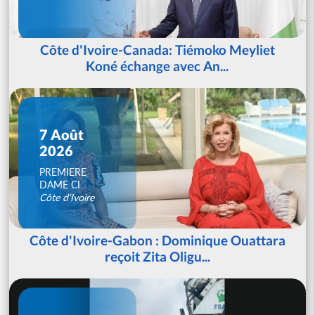
Côte d'Ivoire-Canada: Tiémoko Meyliet
Koné échange avec An...
7 Août
2026
PREMIERE
DAME CI
Côte d'Ivoire
Côte d'Ivoire-Gabon : Dominique Ouattara
reçoit Zita Oligu...