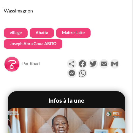
Wassimagnon
village
Abatta
Maitre Latte
Joseph Abra Goua ABITO
Partager
Facebook
Twitter
Email
Gmail
Par
Koaci
Messenger
WhatsApp
Infos à la une