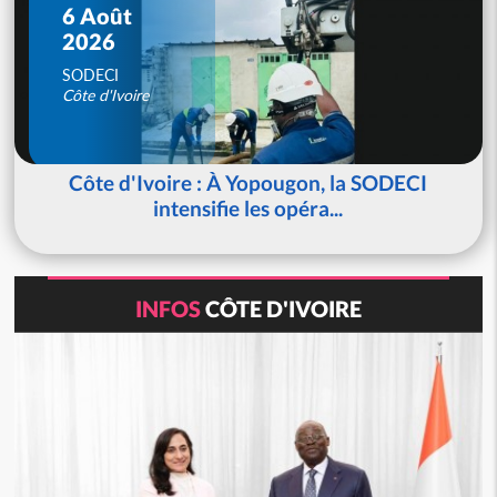
6 Août
2026
SODECI
Côte d'Ivoire
Côte d'Ivoire : À Yopougon, la SODECI
intensifie les opéra...
INFOS
CÔTE D'IVOIRE