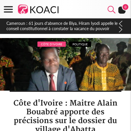
0
Côte d'Ivoire : Fin de la pagaille au PDCI-RDA, Lessiehi bannit
les mouvements sauvages
CÔTE D'IVOIRE
POLITIQUE
Côte d'Ivoire : Maitre Alain
Bouabré apporte des
précisions sur le dossier du
village d'Abatta