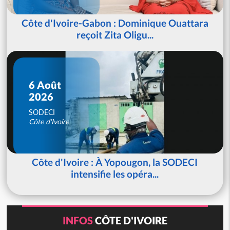
Côte d'Ivoire-Gabon : Dominique Ouattara
reçoit Zita Oligu...
6 Août
2026
SODECI
Côte d'Ivoire
Côte d'Ivoire : À Yopougon, la SODECI
intensifie les opéra...
INFOS
CÔTE D'IVOIRE