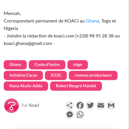
Mensah,
Correspondant permanent de KOACI au
Ghana
, Togo et
Nigeria
- Joindre la rédaction de koaci.com (+228) 98 95 28 38 ou
koaci.ghana@gmail.com -
Ghana
Coote d’Ivoire
siège
Initiative Cacao
lCCIG
revenus producteurs
Nana Akufo-Addo
Robert Beugré Mambé
Partager
Facebook
Twitter
Email
Gmail
Par
Koaci
Messenger
WhatsApp