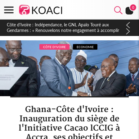
0
Sierra Leone : Un projet de réforme constitutionnelle en
gestation, points clés des amendements, un exclu d'avance
CÔTE D'IVOIRE
ECONOMIE
Ghana-Côte d'Ivoire :
Inauguration du siège de
l'Initiative Cacao lCCIG à
Accra, ses objectifs et