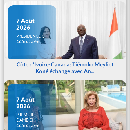
7 Août
2026
PRESIDENCE CI
Côte d'Ivoire
Côte d'Ivoire-Canada: Tiémoko Meyliet
Koné échange avec An...
7 Août
2026
PREMIERE
DAME CI
Côte d'Ivoire