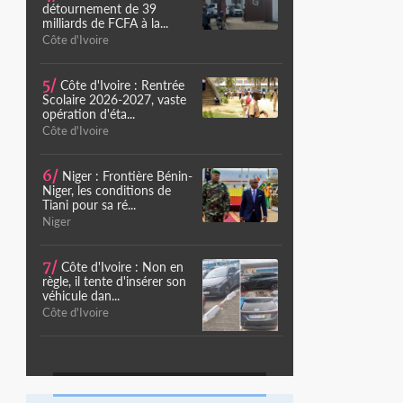
détournement de 39
milliards de FCFA à la...
Côte d'Ivoire
5/
Côte d'Ivoire : Rentrée
Scolaire 2026-2027, vaste
opération d'éta...
Côte d'Ivoire
6/
Niger : Frontière Bénin-
Niger, les conditions de
Tiani pour sa ré...
Niger
7/
Côte d'Ivoire : Non en
règle, il tente d'insérer son
véhicule dan...
Côte d'Ivoire