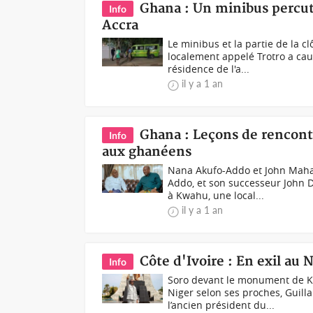
Ghana : Un minibus percut
Info
Accra
Le minibus et la partie de la
localement appelé Trotro a cau
résidence de l'a...
il y a 1 an
Ghana : Leçons de rencon
Info
aux ghanéens
Nana Akufo-Addo et John Maha
Addo, et son successeur John 
à Kwahu, une local...
il y a 1 an
Côte d'Ivoire : En exil au
Info
Soro devant le monument de K
Niger selon ses proches, Gui
l’ancien président du...