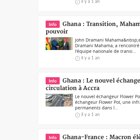
il y a 1 an
Ghana : Transition, Maham
Info
pouvoir
John Dramani Mahama&nbsp;et 
Dramani Mahama, a rencontré l
l'équipe nationale de transi...
il y a 1 an
Ghana : Le nouvel échangeu
Info
circulation à Accra
Le nouvel échangeur Flower Po
échangeur Flower Pot, une infra
permanents dans l...
il y a 1 an
Ghana-France : Macron élè
Info