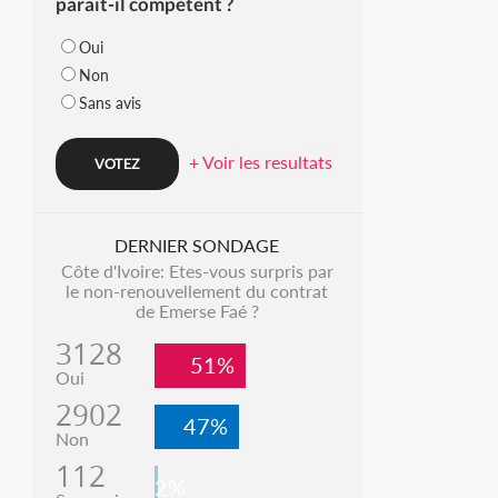
parait-il compétent ?
Oui
Non
Sans avis
+ Voir les resultats
DERNIER SONDAGE
Côte d'Ivoire: Etes-vous surpris par
le non-renouvellement du contrat
de Emerse Faé ?
3128
51%
Oui
2902
47%
Non
112
2%