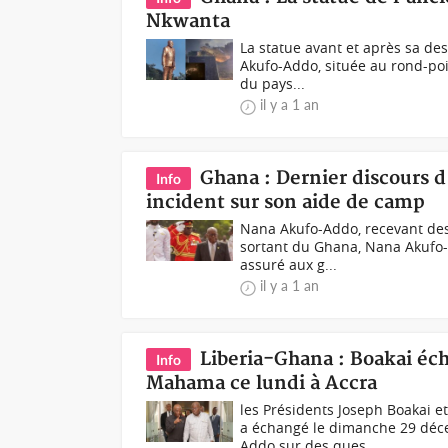
Nkwanta
La statue avant et après sa de
Akufo-Addo, située au rond-poi
du pays...
il y a 1 an
Ghana : Dernier discours d
Info
incident sur son aide de camp
Nana Akufo-Addo, recevant des
sortant du Ghana, Nana Akufo-Ad
assuré aux g...
il y a 1 an
Liberia-Ghana : Boakai éc
Info
Mahama ce lundi à Accra
les Présidents Joseph Boakai e
a échangé le dimanche 29 déc
Addo sur des ques...