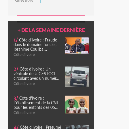
Sans avis
+ DE LA SEMAINE DERNIÈRE
1/
Côte d'Ivoire : Fraude
dans le domaine foncier,
Ibrahime Coulibal...
Côte d'Ivoire
2/
Côte d'Ivoire : Un
véhicule de la GESTOCI
circulant avec un numér...
Côte d'Ivoire
3/
Côte d'Ivoire :
L'établissement de la CNI
pour les enfants dès 05...
Côte d'Ivoire
4/
Côte d'Ivoire : Présumé