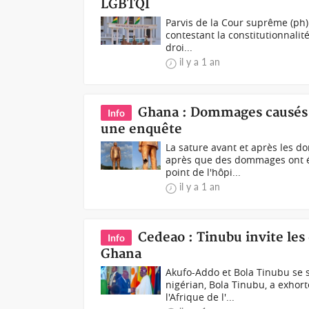
LGBTQI
Parvis de la Cour suprême (ph
contestant la constitutionnalité
droi...
il y a 1 an
Ghana : Dommages causés s
Info
une enquête
La sature avant et après les
après que des dommages ont ét
point de l'hôpi...
il y a 1 an
Cedeao : Tinubu invite les 
Info
Ghana
Akufo-Addo et Bola Tinubu se 
nigérian, Bola Tinubu, a exho
l'Afrique de l'...