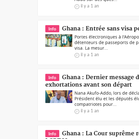
il y a 1 an
Ghana : Entrée sans visa po
Info
Portes électroniques à l'Aéropo
détenteurs de passeports de p
visa. La mesur...
il y a 1 an
Ghana : Dernier message d
Info
exhortations avant son départ
Nana Akufo-Addo, lors de décla
Président élu et les députés é
compatriotes pour...
il y a 1 an
Ghana : La Cour suprême rej
Info