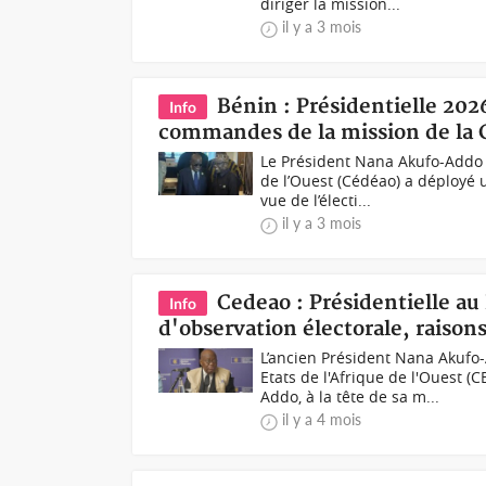
diriger la mission...
il y a 3 mois
Bénin : Présidentielle 20
Info
commandes de la mission de la
Le Président Nana Akufo-Addo
de l’Ouest (Cédéao) a déployé 
vue de l’électi...
il y a 3 mois
Cedeao : Présidentielle a
Info
d'observation électorale, raison
L’ancien Président Nana Aku
Etats de l'Afrique de l'Ouest 
Addo, à la tête de sa m...
il y a 4 mois