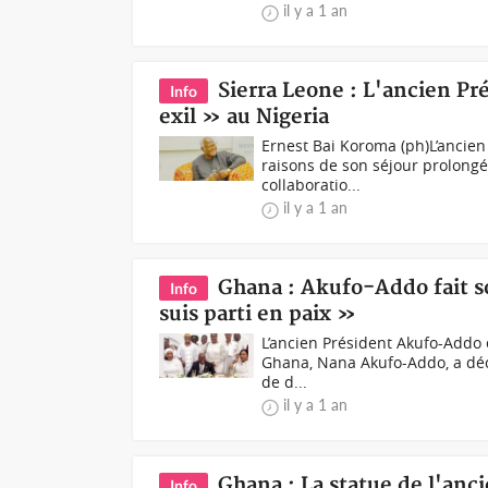
il y a 1 an
Sierra Leone : L'ancien Pr
Info
exil » au Nigeria
Ernest Bai Koroma (ph)L’ancien 
raisons de son séjour prolongé
collaboratio...
il y a 1 an
Ghana : Akufo-Addo fait son
Info
suis parti en paix »
L’ancien Président Akufo-Addo
Ghana, Nana Akufo-Addo, a décla
de d...
il y a 1 an
Ghana : La statue de l'anc
Info