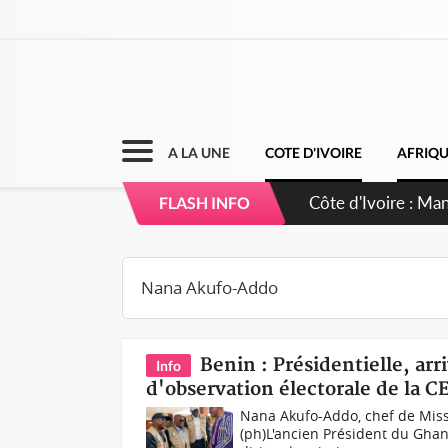
A LA UNE
COTE D'IVOIRE
AFRIQ
Côte d'Ivoire : S
FLASH INFO
dépigmentants d
Benin : Présidentielle, ar
Info
d'observation électorale de la 
Nana Akufo-Addo, chef de Miss
(ph)L'ancien Président du Ghan