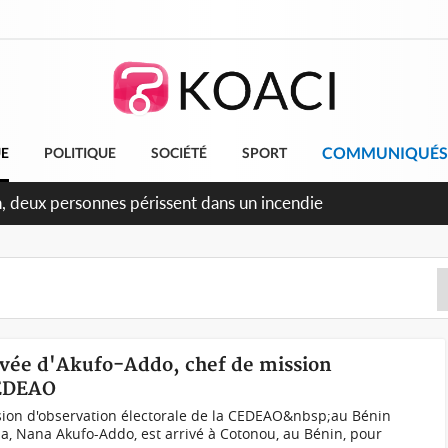
COMMUNIQUÉS
UE
POLITIQUE
SOCIÉTÉ
SPORT
éileu, la célébration de la fête nationale transformée en vaste
angereux
rivée d'Akufo-Addo, chef de mission
CEDEAO
ion d'observation électorale de la CEDEAO&nbsp;au Bénin
a, Nana Akufo-Addo, est arrivé à Cotonou, au Bénin, pour