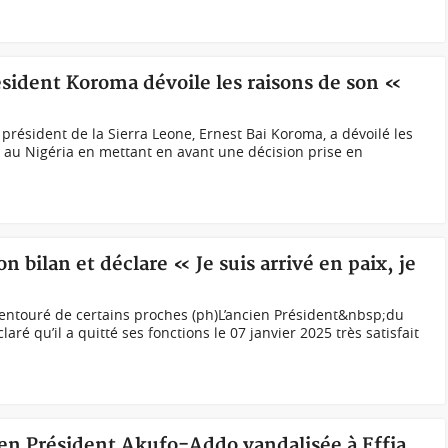
ésident Koroma dévoile les raisons de son «
président de la Sierra Leone, Ernest Bai Koroma, a dévoilé les
 au Nigéria en mettant en avant une décision prise en
 bilan et déclare « Je suis arrivé en paix, je
 entouré de certains proches (ph)L’ancien Président&nbsp;du
ré qu’il a quitté ses fonctions le 07 janvier 2025 très satisfait
ien Président Akufo-Addo vandalisée à Effia