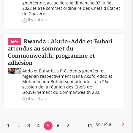
ghanéenne, accueillera le dimanche 03 juillet
2022 le 61e sommet ordinaire des Chefs d'État et
de Gouvern...
il y a 4 ans
Rwanda : Akufo-Addo et Buhari
Info
attendus au sommet du
Commonwealth, programme et
adhésion
Addo et BuhariLes Présidents ghanéen et
nigérian respectivement Nana Akufo-Addo et
Muhammadu Buhari sont attendus à la 26e
session de la réunion des Chefs de
Gouvernement du Commonwealth 202...
il y a 4 ans
Voir Plus
1
...
3
4
5
6
7
...
11