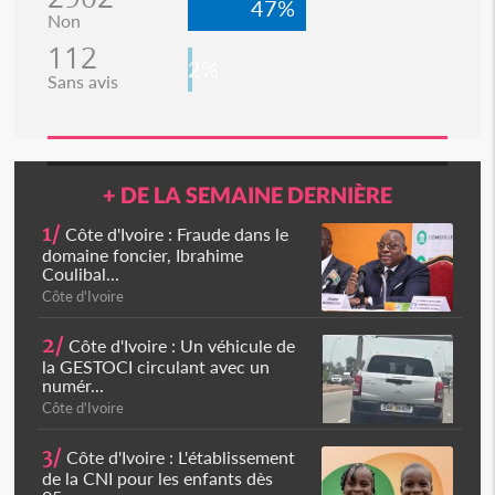
47%
Non
112
2%
Sans avis
+ DE LA SEMAINE DERNIÈRE
1/
Côte d'Ivoire : Fraude dans le
domaine foncier, Ibrahime
Coulibal...
Côte d'Ivoire
2/
Côte d'Ivoire : Un véhicule de
la GESTOCI circulant avec un
numér...
Côte d'Ivoire
3/
Côte d'Ivoire : L'établissement
de la CNI pour les enfants dès