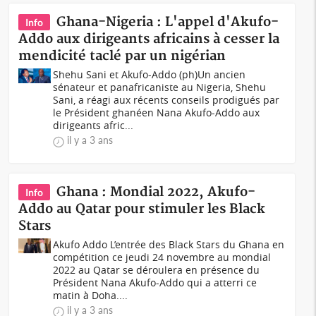
Ghana-Nigeria : L'appel d'Akufo-
Info
Addo aux dirigeants africains à cesser la
mendicité taclé par un nigérian
Shehu Sani et Akufo-Addo (ph)Un ancien
sénateur et panafricaniste au Nigeria, Shehu
Sani, a réagi aux récents conseils prodigués par
le Président ghanéen Nana Akufo-Addo aux
dirigeants afric...
il y a 3 ans
Ghana : Mondial 2022, Akufo-
Info
Addo au Qatar pour stimuler les Black
Stars
Akufo Addo L’entrée des Black Stars du Ghana en
compétition ce jeudi 24 novembre au mondial
2022 au Qatar se déroulera en présence du
Président Nana Akufo-Addo qui a atterri ce
matin à Doha....
il y a 3 ans