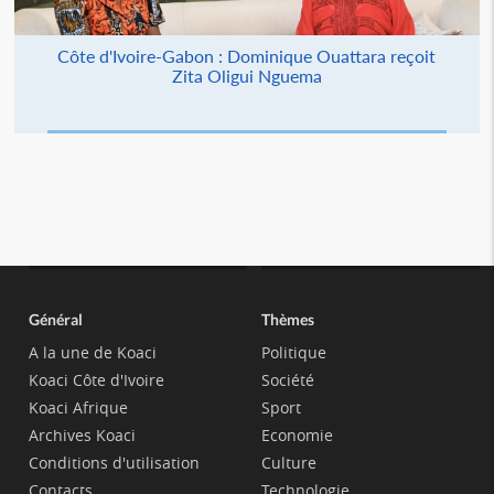
Côte d'Ivoire-Gabon : Dominique Ouattara reçoit
Zita Oligui Nguema
Général
Thèmes
A la une de Koaci
Politique
Koaci Côte d'Ivoire
Société
Koaci Afrique
Sport
Archives Koaci
Economie
Conditions d'utilisation
Culture
Contacts
Technologie