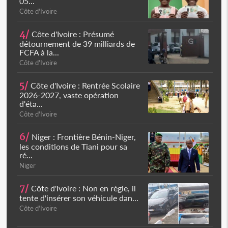
05...
Côte d'Ivoire
4/
Côte d'Ivoire : Présumé
détournement de 39 milliards de
FCFA à la...
Côte d'Ivoire
5/
Côte d'Ivoire : Rentrée Scolaire
2026-2027, vaste opération
d'éta...
Côte d'Ivoire
6/
Niger : Frontière Bénin-Niger,
les conditions de Tiani pour sa
ré...
Niger
7/
Côte d'Ivoire : Non en règle, il
tente d'insérer son véhicule dan...
Côte d'Ivoire