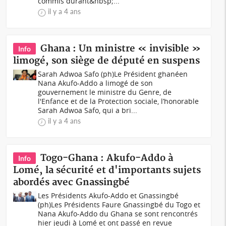
commis durant&nbsp;...
il y a 4 ans
Ghana : Un ministre « invisible »
Info
limogé, son siège de député en suspens
Sarah Adwoa Safo (ph)Le Président ghanéen
Nana Akufo-Addo a limogé de son
gouvernement le ministre du Genre, de
l'Enfance et de la Protection sociale, l’honorable
Sarah Adwoa Safo, qui a bri...
il y a 4 ans
Togo-Ghana : Akufo-Addo à
Info
Lomé, la sécurité et d'importants sujets
abordés avec Gnassingbé
Les Présidents Akufo-Addo et Gnassingbé
(ph)Les Présidents Faure Gnassingbé du Togo et
Nana Akufo-Addo du Ghana se sont rencontrés
hier jeudi à Lomé et ont passé en revue