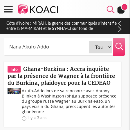
0
Côte d'Ivoire : Indépendance 2026, Thiam plaide pour un
environnement démocratique plus apaisé
Ghana-Burkina : Accra inquiète
Info
par la présence de Wagner à la frontière
du Burkina, plaidoyer pour la CEDEAO
Akufo-Addo lors de sa rencontre avec Antony
Blinken à Washington (ph)La supposée présence
du groupe russe Wagner au Burkina-Faso, un
pays voisin du Ghana, préoccupent les autorités
ghanéenne...
il y a 3 ans