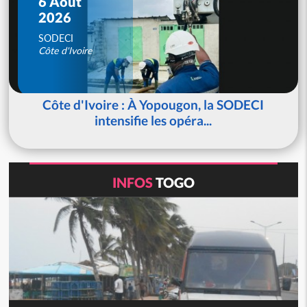
6 Août
2026
SODECI
Côte d'Ivoire
Côte d'Ivoire : À Yopougon, la SODECI
intensifie les opéra...
INFOS
TOGO