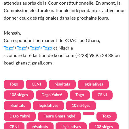
attendus auprès de la Cour constitutionnelle. En amont, la
Commission électorale nationale indépendante s’active pour
donner ceux des régionales dans les prochains jours.
Mensah,
Correspondant permanent de KOACI au Ghana,
Togo
'>
Togo
'>
Togo
'>
Togo
et Nigeria
- Joindre la rédaction de koaci.com (+228) 98 95 28 38 ou
koaci.ghana@gmail.com -
Togo
CENI
résultats
législatives
108 sièges
Dago Yabré
Togo
CENI
résultats
législatives
108 sièges
Dago Yabré
Faure Gnassingbé
Togo
CENI
résultats
législatives
108 sièges