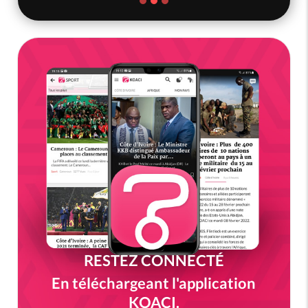
RESTEZ CONNECTÉ
En téléchargeant l'application
KOACI.