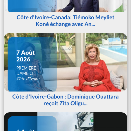
Côte d'Ivoire-Canada: Tiémoko Meyliet
Koné échange avec An...
7 Août
2026
PREMIERE
DAME CI
Côte d'Ivoire
Côte d'Ivoire-Gabon : Dominique Ouattara
reçoit Zita Oligu...