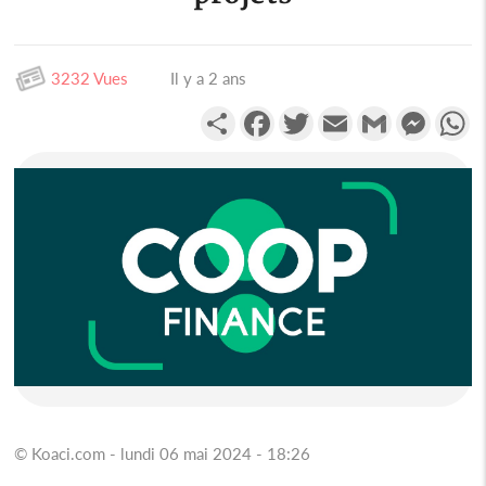
3232 Vues
Il y a 2 ans
Partager
Facebook
Twitter
Email
Gmail
Messen
W
© Koaci.com - lundi 06 mai 2024 - 18:26