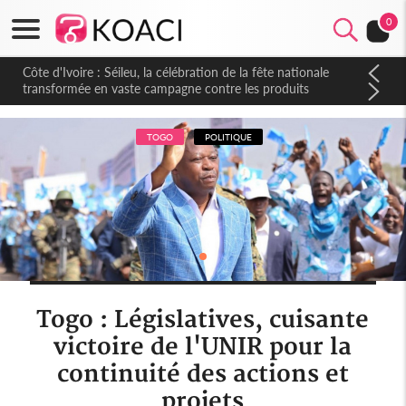
0
Côte d'Ivoire : Séileu, la célébration de la fête nationale
transformée en vaste campagne contre les produits
dépigmentants dangereux
TOGO
POLITIQUE
Togo : Législatives, cuisante
victoire de l'UNIR pour la
continuité des actions et
projets