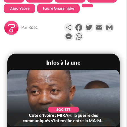
Dago Yabré
Faure Gnassingbé
Partager
Facebook
Twitter
Email
Gmail
Par
Koaci
Messenger
WhatsApp
Infos à la une
SOCIÉTÉ
Côte d'Ivoire : MIRAH, la guerre des
communiqués s'intensifie entre la MA-M...