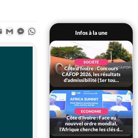
k
tter
Email
Gmail
Messenger
WhatsApp
Infos à la une
SOCIÉTÉ
oire : Leleblé, le
SOCIÉTÉ
ndant KOUAME
Côte d'Ivoire : Concours
orbert, Nouveau
CAFOP 2026, les résultats
Sous-...
d'admissibilité (1er tou...
SOCIÉTÉ
Ivoire : Stocks
ECONOMIE
ls de cacao, des
Côte d'Ivoire : Face au
 coopératives et
nouvvel ordre mondial,
ach...
l'Afrique cherche les clés d...