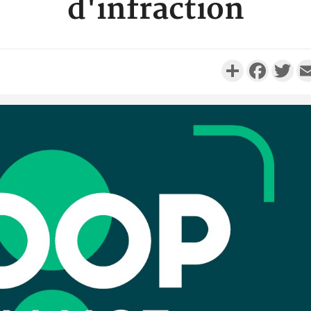
d'infraction
Partager
Faceboo
Twi
Côte d'Iv
Comma
Djahan N
Côte d'
résidue
sociétés