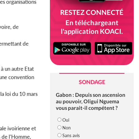
 des organisations
RESTEZ CONNECTÉ
En téléchargeant
voire, de
l'application KOACI.
permettant de
 à un autre Etat
r une convention
SONDAGE
 la loi du 10 mars
Gabon : Depuis son ascension
au pouvoir, Oligui Nguema
vous parait-il compétent ?
Oui
Non
ale ivoirienne et
Sans avis
ts de l’Homme,