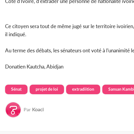
Côte d'Ivoire, d'extrader une personne de nationalité ivoiri
Ce citoyen sera tout de même jugé sur le territoire ivoirien,
il indiqué.
Au terme des débats, les sénateurs ont voté à l'unanimité l
Donatien Kautcha, Abidjan
Sénat
projet de loi
extradiition
Sansan Kambi
Par
Koaci