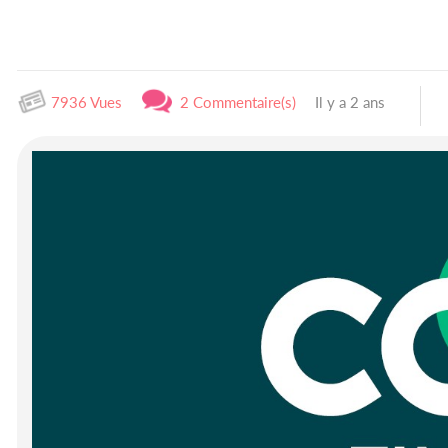
7936 Vues
2 Commentaire(s)
Il y a 2 ans