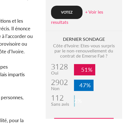
+ Voir les
tions et les
resultats
écis. Il énonce
e à l’accorder ou
DERNIER SONDAGE
 provisoire ou
Côte d'Ivoire: Etes-vous surpris
par le non-renouvellement du
Côte d’Ivoire.
contrat de Emerse Faé ?
3128
ypes
51%
Oui
lais impartis
2902
47%
Non
112
s personnes,
2%
Sans avis
ité, pour la