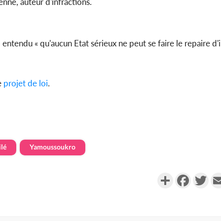
enne, auteur d'infractions.
 entendu « qu'aucun Etat sérieux ne peut se faire le repaire d'i
e
projet de loi
.
lé
Yamoussoukro
Partager
Faceboo
Twi