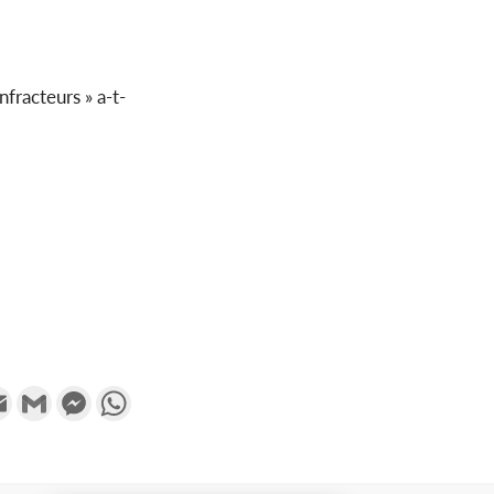
nfracteurs » a-t-
k
tter
Email
Gmail
Messenger
WhatsApp