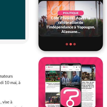
POLITIQUE
Côte d'Ivoire : Après la
POLITIQUE
oire : Diplomatie,
célébration de
 consolide ses
l'indépendance à Yopougon,
ts avec New Del...
Alassane...
énateurs
di 10 mai, à
, vise à