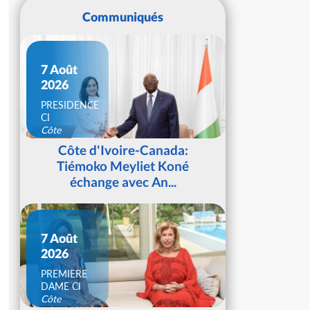
Communiqués
7 Août
2026
PRESIDENCE
CI
Côte
d'Ivoire
Côte d'Ivoire-Canada:
Tiémoko Meyliet Koné
échange avec An...
7 Août
2026
PREMIERE
DAME CI
Côte