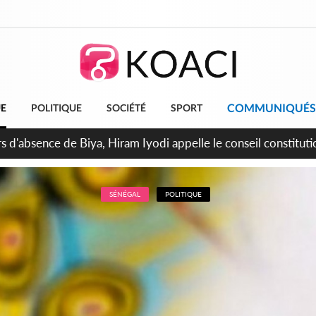
COMMUNIQUÉS
UE
POLITIQUE
SOCIÉTÉ
SPORT
n de la pagaille au PDCI-RDA, Lessiehi bannit les mouvements 
SÉNÉGAL
POLITIQUE