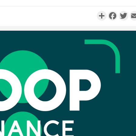
Partager
Faceboo
Twi
Camero
d'absenc
Iyodi ap
Côte d'I
promet des
les dégu