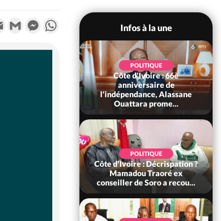
k
tter
Email
Gmail
Messenger
WhatsApp
Infos à la une
POLITIQUE
POLITIQUE
un : 61 jours
Côte d'Ivoire : 66è
e de Biya, Hiram
anniversaire de
pelle le conseil
l'indépendance, Alassane
const...
Ouattara prome...
SOCIÉTÉ
POLITIQUE
voire : Ouattara
Côte d'Ivoire : Décrispation ?
 sanctions contre
Mamadou Traoré ex
erpissements i...
conseiller de Soro a recou...