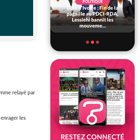
POLITIQUE
Côte d'Ivoire : Fin de la
POLITIQUE
re : Fête nationale,
pagaille au PDCI-RDA,
Ouattara accorde
Lessiehi bannit les
âce à 4 661...
mouveme...
comme relayé par
 enrager les
RESTEZ CONNECTÉ