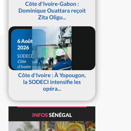
d'Ivoire
Côte d'Ivoire-Gabon :
Dominique Ouattara reçoit
Zita Oligu...
6 Août
2026
SODECI
Côte
d'Ivoire
Côte d'Ivoire : À Yopougon,
la SODECI intensifie les
opéra...
INFOS
SÉNÉGAL