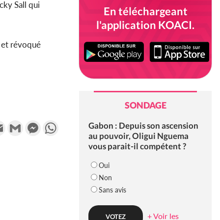
ky Sall qui
En téléchargeant
l'application KOACI.
s et révoqué
SONDAGE
k
tter
Email
Gmail
Messenger
WhatsApp
Gabon : Depuis son ascension
au pouvoir, Oligui Nguema
vous parait-il compétent ?
Oui
Non
Sans avis
+ Voir les