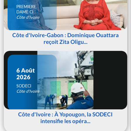
PREMIERE
DAME CI
Côte d'Ivoire
Côte d'Ivoire-Gabon : Dominique Ouattara
reçoit Zita Oligu...
6 Août
2026
SODECI
Côte d'Ivoire
Côte d'Ivoire : À Yopougon, la SODECI
intensifie les opéra...