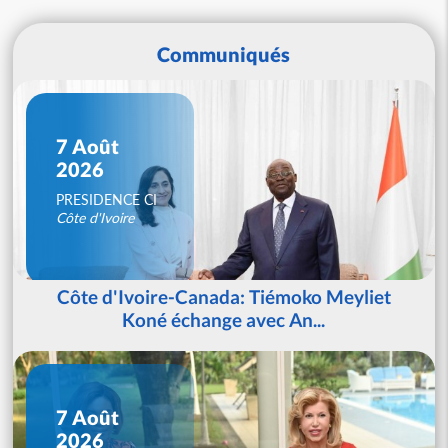
Communiqués
7 Août
2026
PRESIDENCE CI
Côte d'Ivoire
Côte d'Ivoire-Canada: Tiémoko Meyliet
Koné échange avec An...
7 Août
2026