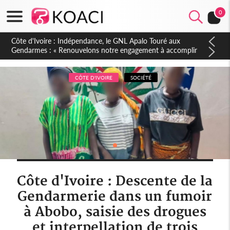
0
Sierra Leone : Un projet de réforme constitutionnelle en
gestation, points clés des amendements, un exclu d'avance
CÔTE D'IVOIRE
SOCIÉTÉ
Côte d'Ivoire : Descente de la
Gendarmerie dans un fumoir
à Abobo, saisie des drogues
et interpellation de trois