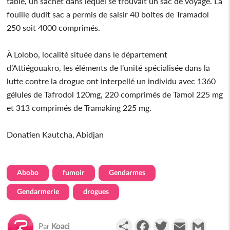
table, un sachet dans lequel se trouvait un sac de voyage. La
fouille dudit sac a permis de saisir 40 boites de Tramadol
250 soit 4000 comprimés.
À Lolobo, localité située dans le département
d’Attiégouakro, les éléments de l’unité spécialisée dans la
lutte contre la drogue ont interpellé un individu avec 1360
gélules de Tafrodol 120mg, 220 comprimés de Tamol 225 mg
et 313 comprimés de Tramaking 225 mg.
Donatien Kautcha, Abidjan
Abobo
fumoir
Gendarmes
Gendarmerie
drogues
Partager
Facebook
Twitter
Email
Gmail
Par
Koaci