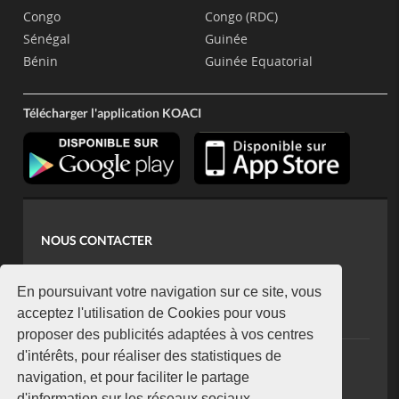
Congo
Congo (RDC)
Sénégal
Guinée
Bénin
Guinée Equatorial
Télécharger l'application KOACI
NOUS CONTACTER
contact@koaci.com
koaci@yahoo.fr
En poursuivant votre navigation sur ce site, vous
+225 07 08 85 52 93
acceptez l'utilisation de Cookies pour vous
proposer des publicités adaptées à vos centres
d'intérêts, pour réaliser des statistiques de
NEWSLETTER
navigation, et pour faciliter le partage
Restez connecté via notre newsletter
d'information sur les réseaux sociaux.