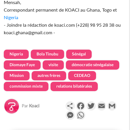
Mensah,
Correspondant permanent de KOACI au Ghana, Togo et
Nigeria
- Joindre la rédaction de koaci.com (+228) 98 95 28 38 ou
koaci.ghana@gmail.com -
Nigeria
Bola Tinubu
Sénégal
Diomaye Faye
visite
démocratie sénégalaise
Mission
autres frères
CEDEAO
commission mixte
relations bilatérales
Partager
Facebook
Twitter
Email
Gmail
Par
Koaci
Messenger
WhatsApp