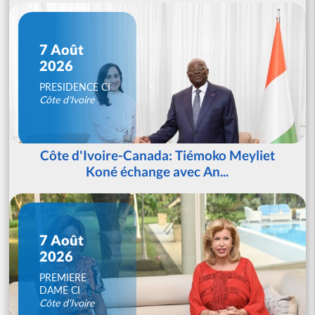
7 Août
2026
PRESIDENCE CI
Côte d'Ivoire
Côte d'Ivoire-Canada: Tiémoko Meyliet
Koné échange avec An...
7 Août
2026
PREMIERE
DAME CI
Côte d'Ivoire