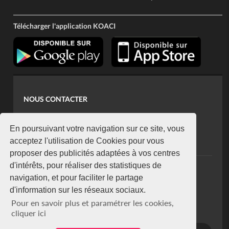
Télécharger l'application KOACI
NOUS CONTACTER
contact@koaci.com
koaci@yahoo.fr
En poursuivant votre navigation sur ce site, vous
+225 07 08 85 52 93
acceptez l'utilisation de Cookies pour vous
proposer des publicités adaptées à vos centres
d'intérêts, pour réaliser des statistiques de
NEWSLETTER
navigation, et pour faciliter le partage
Restez connecté via notre newsletter
d'information sur les réseaux sociaux.
S'abonner
Pour en savoir plus et paramétrer les cookies,
Se désabonner
cliquer ici