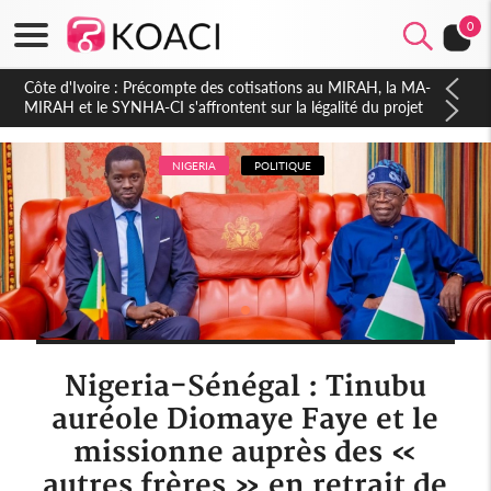
0
Côte d'Ivoire : Indépendance 2026, Thiam plaide pour un
environnement démocratique plus apaisé
NIGERIA
POLITIQUE
Nigeria-Sénégal : Tinubu
auréole Diomaye Faye et le
missionne auprès des «
autres frères » en retrait de