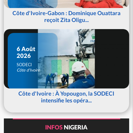
Côte d'Ivoire-Gabon : Dominique Ouattara
reçoit Zita Oligu...
6 Août
2026
SODECI
Côte d'Ivoire
Côte d'Ivoire : À Yopougon, la SODECI
intensifie les opéra...
INFOS
NIGERIA