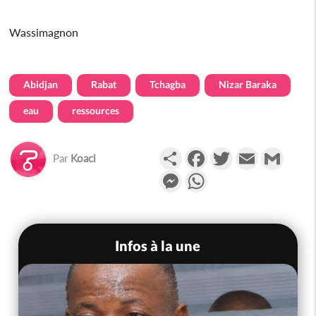
Wassimagnon
Abidjan
Rabat
Tchagba
Nizar Baraka
eau
ressources
Partager
Facebook
Twitter
Email
Gmail
Par
Koaci
Messenger
WhatsApp
Infos à la une