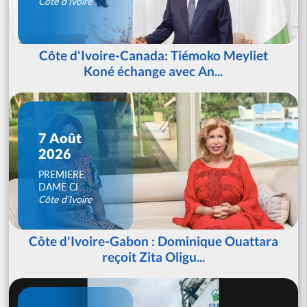
Côte d'Ivoire
Côte d'Ivoire-Canada: Tiémoko Meyliet
Koné échange avec An...
7 Août
2026
PREMIERE
DAME CI
Côte d'Ivoire
Côte d'Ivoire-Gabon : Dominique Ouattara
reçoit Zita Oligu...