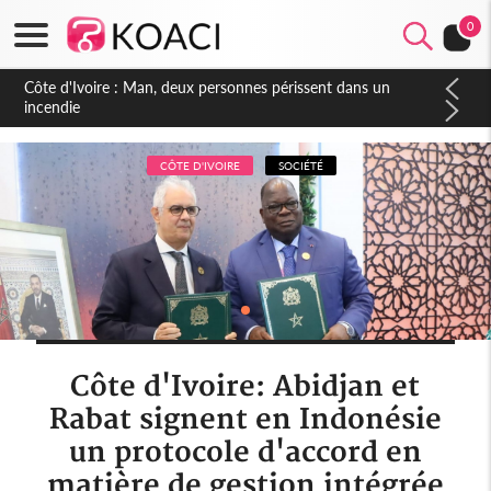
0
Côte d'Ivoire : Séileu, la célébration de la fête nationale
transformée en vaste campagne contre les produits
dépigmentants dangereux
CÔTE D'IVOIRE
SOCIÉTÉ
Côte d'Ivoire: Abidjan et
Rabat signent en Indonésie
un protocole d'accord en
matière de gestion intégrée