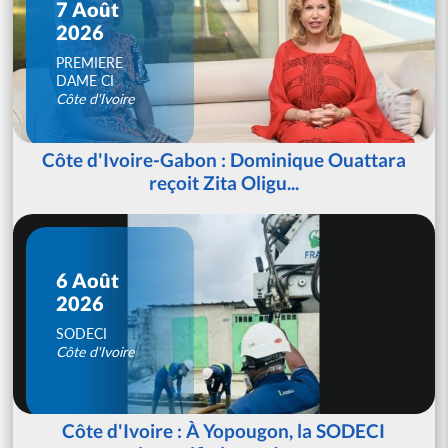
7 Août
2026
PREMIERE
DAME CI
Côte d'Ivoire
Côte d'Ivoire-Gabon : Dominique Ouattara
reçoit Zita Oligu...
6 Août
2026
SODECI
Côte d'Ivoire
Côte d'Ivoire : À Yopougon, la SODECI