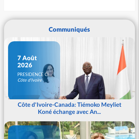
Communiqués
7 Août
2026
PRESIDENCE CI
Côte d'Ivoire
Côte d'Ivoire-Canada: Tiémoko Meyliet
Koné échange avec An...