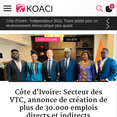
0
Côte d'Ivoire : Indépendance 2026, Thiam plaide pour un
environnement démocratique plus apaisé
CÔTE D'IVOIRE
SOCIÉTÉ
Côte d'Ivoire: Secteur des
VTC, annonce de création de
plus de 30.000 emplois
directs et indirects