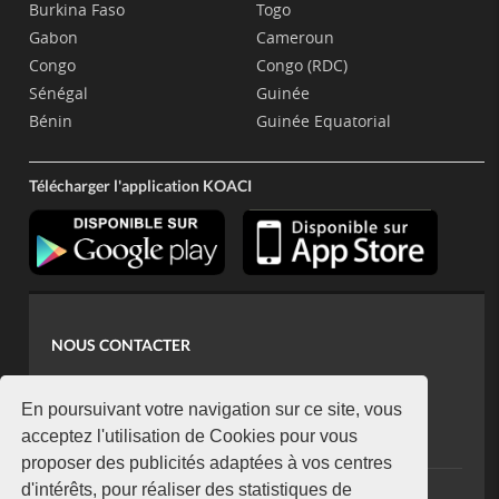
Burkina Faso
Togo
Gabon
Cameroun
Congo
Congo (RDC)
Sénégal
Guinée
Bénin
Guinée Equatorial
Télécharger l'application KOACI
NOUS CONTACTER
contact@koaci.com
koaci@yahoo.fr
En poursuivant votre navigation sur ce site, vous
+225 07 08 85 52 93
acceptez l'utilisation de Cookies pour vous
proposer des publicités adaptées à vos centres
d'intérêts, pour réaliser des statistiques de