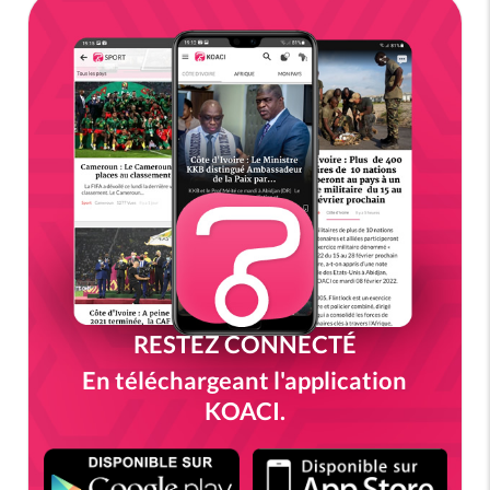
RESTEZ CONNECTÉ
En téléchargeant l'application
KOACI.