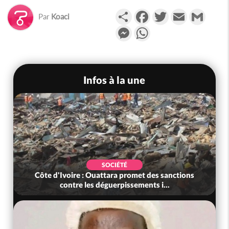
Partager
Facebook
Twitter
Email
Gmail
Par
Koaci
Messenger
WhatsApp
Infos à la une
SOCIÉTÉ
Côte d'Ivoire : Ouattara promet des sanctions
contre les déguerpissements i...