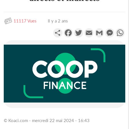
11117 Vues
Il y a 2 ans
Partager
Facebook
Twitter
Email
Gmail
Messen
W
© Koaci.com - mercredi 22 mai 2024 - 16:43