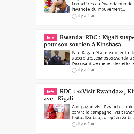
financières au Rwanda afin de
l'avancée du mouvement...
il y a 1 an
Rwanda-RDC : Kigali suspe
Info
pour son soutien à Kinshasa
Paul KagaméLa tension entre le
s'accroître.Le&nbsp;Rwanda a 
l'accusant de mener des efforts
il y a 1 an
RDC : «Visit Rwanda», Kin
Info
avec Kigali
Campagne Visit RwandaLe minis
contre la campagne "Visit Rwa
football&nbsp;européen.&nbsp
il y a 1 an