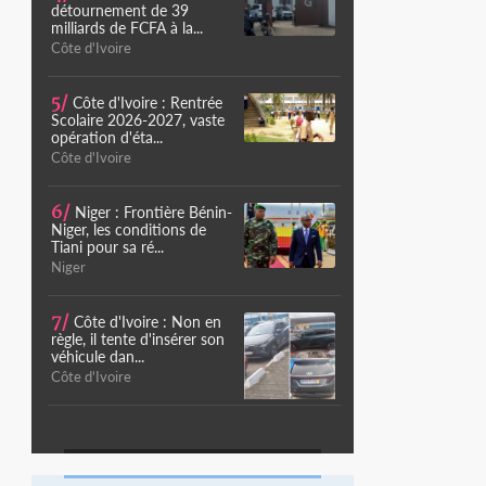
détournement de 39
milliards de FCFA à la...
Côte d'Ivoire
5/
Côte d'Ivoire : Rentrée
Scolaire 2026-2027, vaste
opération d'éta...
Côte d'Ivoire
6/
Niger : Frontière Bénin-
Niger, les conditions de
Tiani pour sa ré...
Niger
7/
Côte d'Ivoire : Non en
règle, il tente d'insérer son
véhicule dan...
Côte d'Ivoire