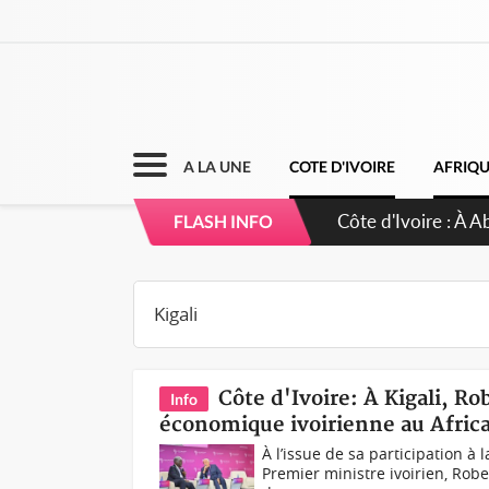
A LA UNE
COTE D'IVOIRE
AFRIQ
Côte d'Ivoire : À A
FLASH INFO
développement de
Côte d'Ivoire: À Kigali, R
Info
économique ivoirienne au Afri
À l’issue de sa participation à 
Premier ministre ivoirien, Rob