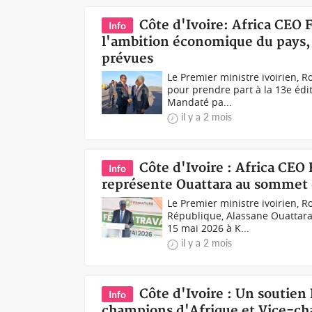
Côte d'Ivoire: Africa CEO
Info
l'ambition économique du pays, 
prévues
Le Premier ministre ivoirien, 
pour prendre part à la 13e édit
Mandaté pa...
il y a 2 mois
Côte d'Ivoire : Africa CE
Info
représente Ouattara au sommet d
Le Premier ministre ivoirien, 
République, Alassane Ouattara,
15 mai 2026 à K...
il y a 2 mois
Côte d'Ivoire : Un soutien
Info
champions d'Afrique et Vice-ch