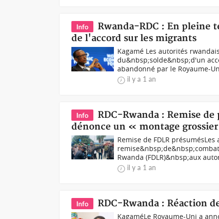
Rwanda-RDC : En pleine te
Info
de l'accord sur les migrants
Kagamé Les autorités rwandais
du&nbsp;solde&nbsp;d'un accor
abandonné par le Royaume-Uni 
il y a 1 an
RDC-Rwanda : Remise de p
Info
dénonce un « montage grossie
Remise de FDLR présumésLes au
remise&nbsp;de&nbsp;combatta
Rwanda (FDLR)&nbsp;aux autori
il y a 1 an
RDC-Rwanda : Réaction de 
Info
KagaméLe Royaume-Uni a annon