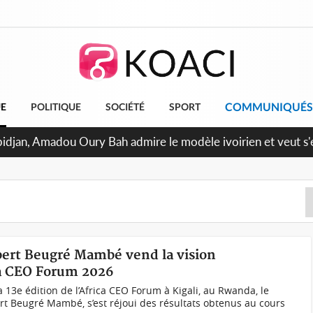
COMMUNIQUÉS
UE
POLITIQUE
SOCIÉTÉ
SPORT
bidjan, Amadou Oury Bah admire le modèle ivoirien et veut s'e
 la Guinée
obert Beugré Mambé vend la vision
ca CEO Forum 2026
la 13e édition de l’Africa CEO Forum à Kigali, au Rwanda, le
ert Beugré Mambé, s’est réjoui des résultats obtenus au cours