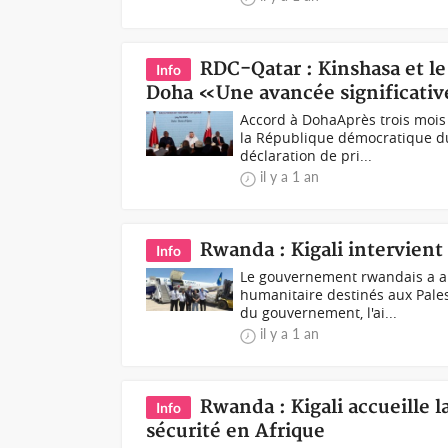
RDC-Qatar : Kinshasa et l
Info
Doha «Une avancée significativ
Accord à DohaAprès trois mois 
la République démocratique d
déclaration de pri...
il y a 1 an
Rwanda : Kigali intervient
Info
Le gouvernement rwandais a ann
humanitaire destinés aux Pale
du gouvernement, l'ai...
il y a 1 an
Rwanda : Kigali accueille 
Info
sécurité en Afrique