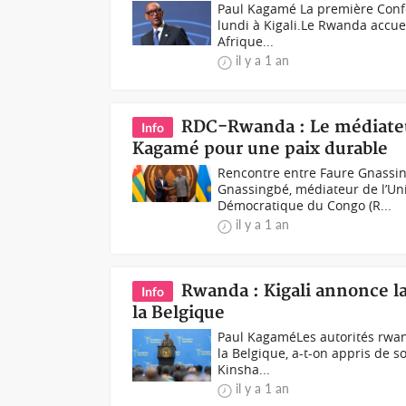
Paul Kagamé La première Confér
lundi à Kigali.Le Rwanda accue
Afrique...
il y a 1 an
RDC-Rwanda : Le médiateu
Info
Kagamé pour une paix durable
Rencontre entre Faure Gnassin
Gnassingbé, médiateur de l’Uni
Démocratique du Congo (R...
il y a 1 an
Rwanda : Kigali annonce la
Info
la Belgique
Paul KagaméLes autorités rwan
la Belgique, a-t-on appris de so
Kinsha...
il y a 1 an