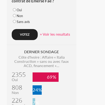
contrat de Emerse Faé ?
Oui
Non
Sans avis
+ Voir les resultats
DERNIER SONDAGE
Côte d'Ivoire : Affaire « Italia
Construction » sans ou avec faux
ACD, financement «...
2355
69%
Oui
808
24%
Non
226
7%