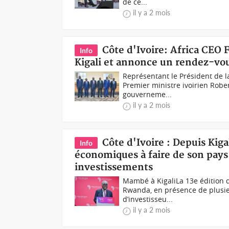
de ce...
il y a 2 mois
Côte d'Ivoire: Africa CEO
Info
Kigali et annonce un rendez-vo
Représentant le Président de l
Premier ministre ivoirien Rober
gouverneme...
il y a 2 mois
Côte d'Ivoire : Depuis Kig
Info
économiques à faire de son pays 
investissements
Mambé à KigaliLa 13e édition de
Rwanda, en présence de plusieur
d’investisseu...
il y a 2 mois