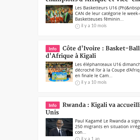
Les Basketteurs U16 (Ph)&nbsp
CAN de leur catégorie le wee
Basketteuses féminin...
il y a 10 mois
Côte d'Ivoire : Basket-Bal
Info
d'Afrique à Kigali
Les éléphanteaux U16 dimanch
décroché l’or à la Coupe d’Afr
en finale le Cam...
il y a 10 mois
Rwanda : Kigali va accueil
Info
Unis
Paul Kagamé Le Rwanda a signé 
250 migrants en situation irrég
con...
il y a 1 an