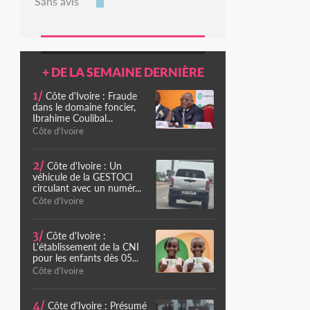
Sans avis
+ DE LA SEMAINE DERNIÈRE
1/
Côte d'Ivoire : Fraude
dans le domaine foncier,
Ibrahime Coulibal...
Côte d'Ivoire
2/
Côte d'Ivoire : Un
véhicule de la GESTOCI
circulant avec un numér...
Côte d'Ivoire
3/
Côte d'Ivoire :
L'établissement de la CNI
pour les enfants dès 05...
Côte d'Ivoire
4/
Côte d'Ivoire : Présumé