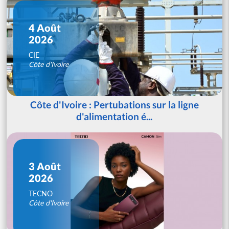
4 Août
2026
CIE
Côte d'Ivoire
Côte d'Ivoire : Pertubations sur la ligne
d'alimentation é...
3 Août
2026
TECNO
Côte d'Ivoire