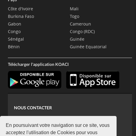
Côte d'Ivoire
Mali
Burkina Faso
Togo
Gabon
Cameroun
Congo
Congo (RDC)
Sénégal
Guinée
Bénin
Guinée Equatorial
Télécharger l'application KOACI
NOUS CONTACTER
contact@koaci.com
koaci@yahoo.fr
En poursuivant votre navigation sur ce site, vous
+225 07 08 85 52 93
acceptez l'utilisation de Cookies pour vous