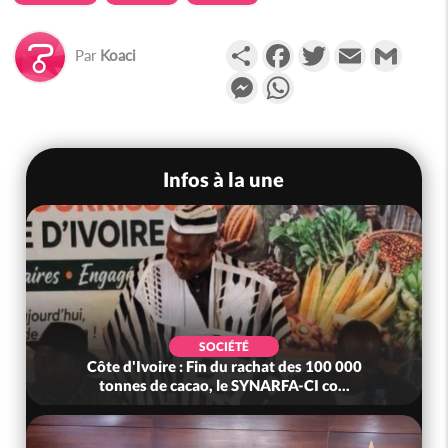
Partager
Facebook
Twitter
Email
Gmail
Par
Koaci
Messenger
WhatsApp
Infos à la une
SOCIÉTÉ
Côte d'Ivoire : MIRAH, bras de fer autour de la
mutuelle, le SYNHA-CI saisi...