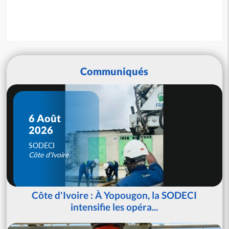
Communiqués
6 Août
2026
SODECI
Côte d'Ivoire
Côte d'Ivoire : À Yopougon, la SODECI
intensifie les opéra...