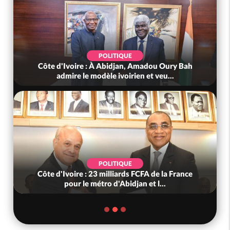
POLITIQUE
Côte d'Ivoire : Violences tragiques à Kossandji
(Mé) ayant fait 03 morts, A...
SOCIÉTÉ
Côte d'Ivoire : « On ne veut pas mourir chez
nous », crient des habitants d...