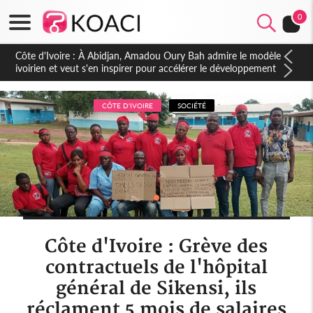
0
Côte d'Ivoire : À Abidjan, Amadou Oury Bah admire le modèle
ivoirien et veut s'en inspirer pour accélérer le développement
de la Guinée
CÔTE D'IVOIRE
SOCIÉTÉ
Côte d'Ivoire : Grève des
contractuels de l'hôpital
général de Sikensi, ils
réclament 5 mois de salaires