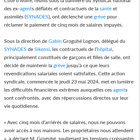
Côte d'Ivoire, réunis sous la bannière du Syndicat national
des ex-
agent
s déflatés et contractuels de la
santé
et
assimilés (
SYNADES
), ont déclenché une
grève
pour
réclamer le paiement de cinq mois de salaires impayés.
Sous la direction de
Gabin
Groguhé Lognon, délégué du
SYNADES
de
Sikensi
, les contractuels de l’
hôpital
,
principalement constitués de garçons et filles de salle, ont
décidé de maintenir la
grève
jusqu’à ce que leurs
revendications salariales soient satisfaites. Cette action
syndicale, commencée le jeudi 23 mai 2024, met en lumière
les difficultés financières extrêmes auxquelles ces
agent
s
sont confrontés, avec des répercussions directes sur leur
vie quotidienne.
« Avec cinq mois d’arriérés de salaires, nous ne pouvons
avoir accès à nos maisons. Les propriétaires nous attendent
», a déclaré M. Groguhé, soulignant les tensions croissantes