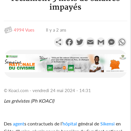
impayés
4994 Vues
Il y a 2 ans
Partager
Facebook
Twitter
Email
Gmail
Messen
W
© Koaci.com - vendredi 24 mai 2024 - 14:31
Les grévistes (Ph KOACI)
Des
agent
s contractuels de l’
hôpital
général de
Sikensi
en