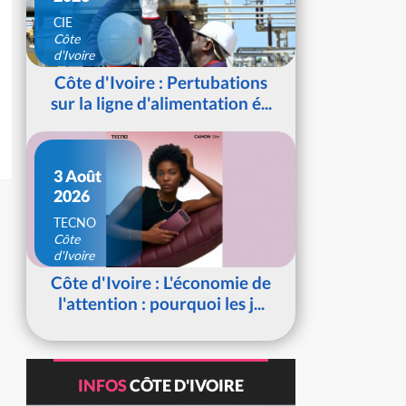
CIE
Côte
d'Ivoire
Côte d'Ivoire : Pertubations
sur la ligne d'alimentation é...
3 Août
2026
TECNO
Côte
d'Ivoire
Côte d'Ivoire : L'économie de
l'attention : pourquoi les j...
INFOS
CÔTE D'IVOIRE