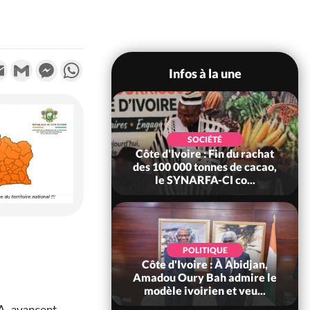
k
tter
Email
Gmail
Messenger
WhatsApp
Infos à la une
POLITIQUE
SOCIÉTÉ
re : Fête nationale,
Côte d'Ivoire : Fin du rachat
Ouattara accorde
des 100 000 tonnes de cacao,
âce à 4 661...
le SYNARFA-CI co...
POLITIQUE
d'Ivoire : 66è
POLITIQUE
versaire de
Côte d'Ivoire : À Abidjan,
ndance, Alassane
Amadou Oury Bah admire le
ara prome...
modèle ivoirien et veu...
A, avancent