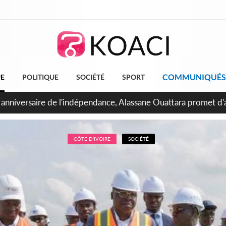
COMMUNIQUÉS
UE
POLITIQUE
SOCIÉTÉ
SPORT
bidjan, Amadou Oury Bah admire le modèle ivoirien et veut s'e
 la Guinée
CÔTE D'IVOIRE
SOCIÉTÉ