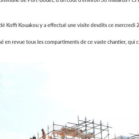
dé Koffi Kouakou y a effectué une visite desdits ce mercredi
Côte d'Ivoi
Mamad
conseiller
sé en revue tous les compartiments de ce vaste chantier, qui 