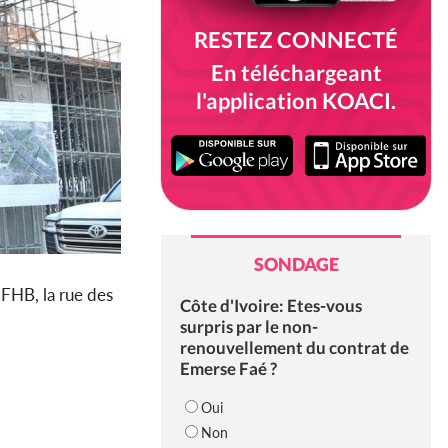
RESTEZ CONNECTÉ
En téléchargeant
l'application KOACI.
SONDAGE
 FHB, la rue des
Côte d'Ivoire: Etes-vous
surpris par le non-
renouvellement du contrat de
Emerse Faé ?
Oui
Non