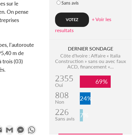
es sur le
Sans avis
ien. On pense
+ Voir les
treprises
resultats
bes, l’autoroute
DERNIER SONDAGE
395,40 m de
Côte d'Ivoire : Affaire « Italia
 trois (03)
Construction » sans ou avec faux
ACD, financement «...
ès.
2355
69%
Oui
808
24%
Non
226
7%
Sans avis
k
tter
Email
Gmail
Messenger
WhatsApp