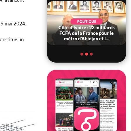
POLITIQUE
POLITIQUE
 29 mai 2024.
re : Décrispation ?
Côte d'Ivoire : 23 milliards
ou Traoré ex
FCFA de la France pour le
 de Soro a recou...
métro d'Abidjan et l...
constitue un