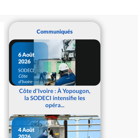
Communiqués
6 Août
2026
SODECI
Côte
d'Ivoire
Côte d'Ivoire : À Yopougon,
la SODECI intensifie les
opéra...
4 Août
2026