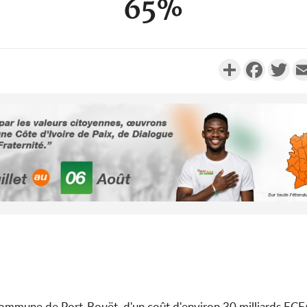
65%
Partager
Faceboo
Twi
Côte d'Ivoi
Alassane 
la gr
Côte 
anni
l'indépe
Ouatt
commune de Port-Bouët, d'un coût d'environ 30 milliards FCF