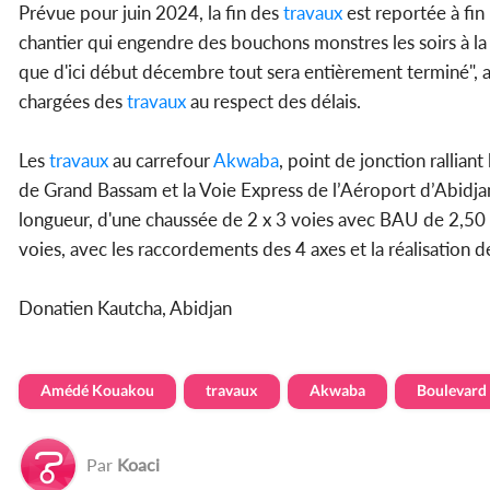
Prévue pour juin 2024, la fin des
travaux
est reportée à fin
chantier qui engendre des bouchons monstres les soirs à la
que d'ici début décembre tout sera entièrement terminé", a
chargées des
travaux
au respect des délais.
Les
travaux
au carrefour
Akwaba
, point de jonction ralliant
de Grand Bassam et la Voie Express de l’Aéroport d’Abidja
longueur, d'une chaussée de 2 x 3 voies avec BAU de 2,50 m
voies, avec les raccordements des 4 axes et la réalisation 
Donatien Kautcha, Abidjan
Amédé Kouakou
travaux
Akwaba
Boulevard
Par
Koaci