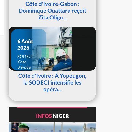
d'Ivoire
Côte d'Ivoire-Gabon :
Dominique Ouattara reçoit
Zita Oligu...
6 Août
2026
SODECI
Côte
d'Ivoire
Côte d'Ivoire : À Yopougon,
la SODECI intensifie les
opéra...
INFOS
NIGER