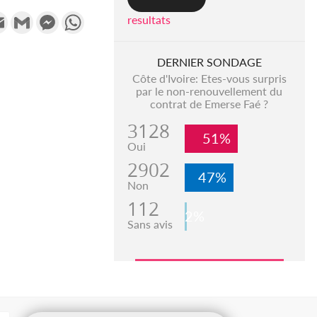
k
tter
Email
Gmail
Messenger
WhatsApp
resultats
DERNIER SONDAGE
Côte d'Ivoire: Etes-vous surpris
par le non-renouvellement du
contrat de Emerse Faé ?
3128
51%
Oui
2902
47%
Non
112
2%
Sans avis