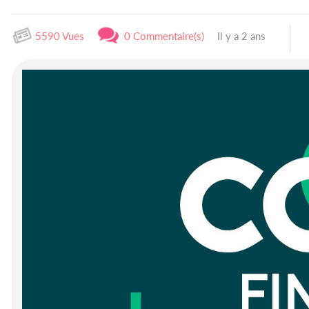
5590 Vues
0 Commentaire(s)
Il y a 2 ans