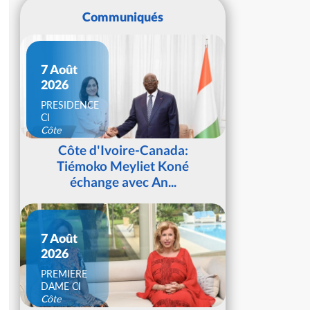
Communiqués
7 Août
2026
PRESIDENCE
CI
Côte
d'Ivoire
Côte d'Ivoire-Canada:
Tiémoko Meyliet Koné
échange avec An...
7 Août
2026
PREMIERE
DAME CI
Côte