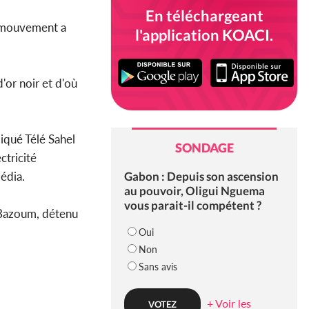
En téléchargeant
 mouvement a
l'application KOACI.
'or noir et d'où
diqué Télé Sahel
SONDAGE
ctricité
Gabon : Depuis son ascension
édia.
au pouvoir, Oligui Nguema
vous parait-il compétent ?
 Bazoum, détenu
Oui
Non
Sans avis
+ Voir les