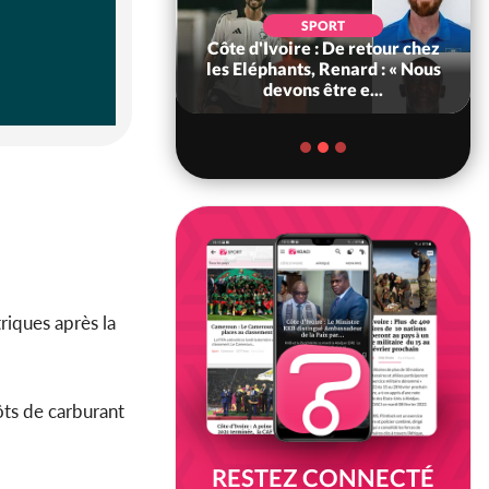
SOCIÉTÉ
SPORT
voire : MIRAH, la
Côte d'Ivoire : De retour chez
des communiqués
les Eléphants, Renard : « Nous
ie entre la MA-M...
devons être e...
riques après la
pôts de carburant
RESTEZ CONNECTÉ