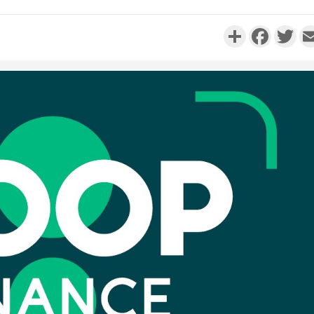
Partager
Faceboo
Twi
Côte d'Ivo
réussi du
Adama 
Côte 
anni
l'Indépend
Dé