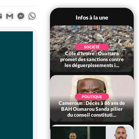
k
tter
Email
Gmail
Messenger
WhatsApp
Infos à la une
POLITIQUE
SOCIÉTÉ
ire : Après le pari
Côte d'Ivoire : Ouattara
 66e anniversaire,
promet des sanctions contre
Bictogo : «...
les déguerpissements i...
POLITIQUE
d'Ivoire : 66e
POLITIQUE
versaire de
Cameroun : Décès à 86 ans de
ance, les Forces de
BAH Oumarou Sanda pilier
fense e...
du conseil constituti...