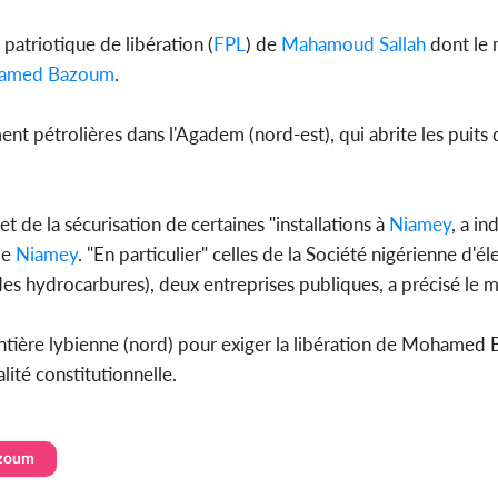
patriotique de libération (
FPL
) de
Mahamoud Sallah
dont le
amed Bazoum
.
nt pétrolières dans l'Agadem (nord-est), qui abrite les puits d
t de la sécurisation de certaines "installations à
Niamey
, a in
de
Niamey
. "En particulier" celles de la Société nigérienne d'éle
des hydrocarbures), deux entreprises publiques, a précisé le m
ontière lybienne (nord) pour exiger la libération de Mohamed
alité constitutionnelle.
zoum