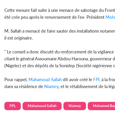
Cette mesure fait suite à une menace de sabotage du Front 
été crée peu après le renversement de l'ex- Président
Moh
M. Sallah a menacé de faire sauter des installations notamme
il est originaire.
" Le conseil a donc discuté du renforcement de la vigilance e
citant le général Assoumane Abdou Harouna, gouverneur 
(Nigelec) et des dépôts de la Sonidep (Société nigérienne 
Pour rappel,
Mahamoud Sallah
dit avoir créé le
FPL
à la fr
dans sa résidence de
Niamey
, et le rétablissement de la lég
FPL
Mahamoud Sallah
Niamey
Mohamed Ba