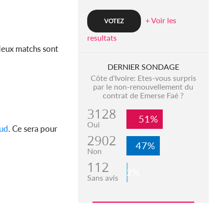
+ Voir les
resultats
deux matchs sont
DERNIER SONDAGE
Côte d'Ivoire: Etes-vous surpris
par le non-renouvellement du
contrat de Emerse Faé ?
3128
51%
Oui
ud
. Ce sera pour
2902
47%
Non
112
2%
Sans avis