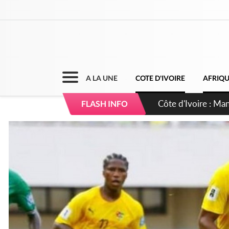
A LA UNE
COTE D'IVOIRE
AFRIQ
Côte d'Ivoire : Séi
FLASH INFO
dépigmentants da