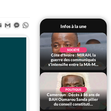
k
tter
Email
Gmail
Messenger
WhatsApp
Infos à la une
SOCIÉTÉ
SOCIÉTÉ
voire : Man, deux
Côte d'Ivoire : MIRAH, la
périssent dans un
guerre des communiqués
incendie
s'intensifie entre la MA-M...
SOCIÉTÉ
POLITIQUE
ire : Daloa, il tue
Cameroun : Décès à 86 ans de
ègue et cache 38
BAH Oumarou Sanda pilier
s dans une fo...
du conseil constituti...