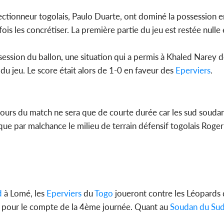
lectionneur togolais, Paulo Duarte, ont dominé la possession 
is les concrétiser. La première partie du jeu est restée nulle 
ssession du ballon, une situation qui a permis à Khaled Narey
du jeu. Le score était alors de 1-0 en faveur des
Eperviers
.
e cours du match ne sera que de courte durée car les sud souda
que par malchance le milieu de terrain défensif togolais Roge
d
à Lomé, les
Eperviers
du
Togo
joueront contre les Léopards
, pour le compte de la 4ème journée. Quant au
Soudan du Su