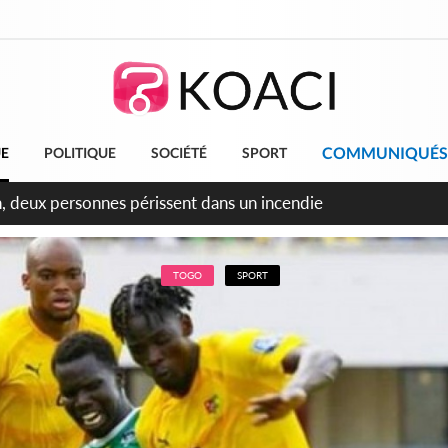
COMMUNIQUÉS
UE
POLITIQUE
SOCIÉTÉ
SPORT
leu, la célébration de la fête nationale transformée en vaste 
ngereux
TOGO
SPORT