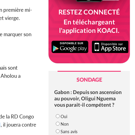
en première mi-
RESTEZ CONNECTÉ
et vierge.
En téléchargeant
l'application KOACI.
 de marquer son
nais sont
r Aholou a
SONDAGE
Gabon : Depuis son ascension
au pouvoir, Oligui Nguema
vous parait-il compétent ?
 de la RD Congo
Oui
Non
d
, il jouera contre
Sans avis