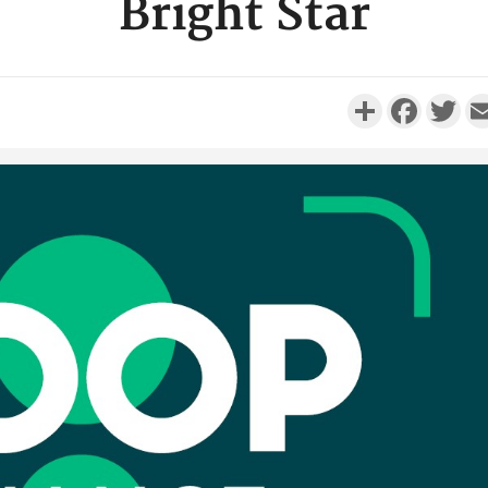
Bright Star
Partager
Faceboo
Twi
Côte d'I
personnes 
Côte d'Ivo
son coll
million