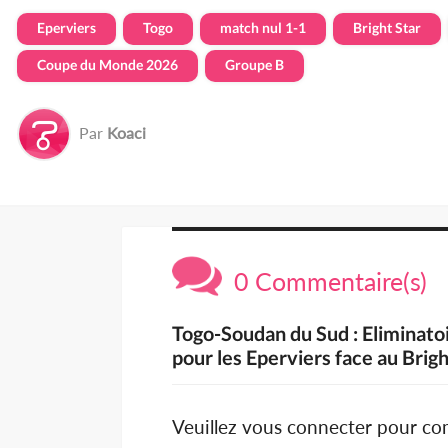
Eperviers
Togo
match nul 1-1
Bright Star
Coupe du Monde 2026
Groupe B
Par
Koaci
0 Commentaire(s)
Togo-Soudan du Sud : Eliminato
pour les Eperviers face au Brigh
Veuillez vous connecter pour c