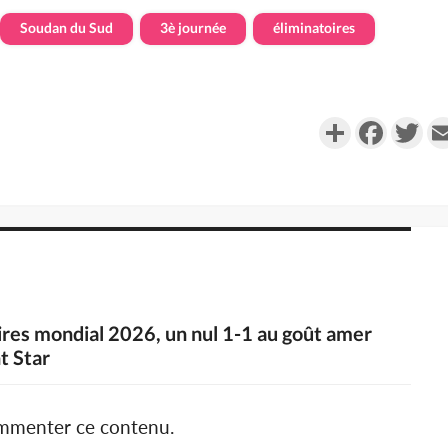
Soudan du Sud
3è journée
éliminatoires
Partager
Faceboo
Twi
ires mondial 2026, un nul 1-1 au goût amer
t Star
ommenter ce contenu.