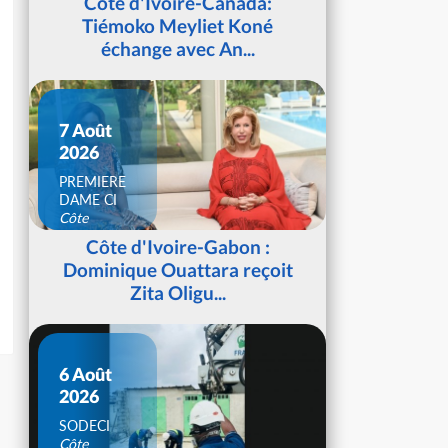
Côte d'Ivoire-Canada:
Tiémoko Meyliet Koné
échange avec An...
7 Août
2026
PREMIERE
DAME CI
Côte
d'Ivoire
Côte d'Ivoire-Gabon :
Dominique Ouattara reçoit
Zita Oligu...
6 Août
2026
SODECI
Côte