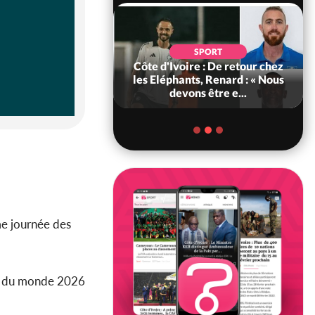
POLITIQUE
d'Ivoire : 66e
SPORT
versaire de
Côte d'Ivoire : De retour chez
ance, les Forces de
les Eléphants, Renard : « Nous
fense e...
devons être e...
me journée des
e du monde 2026