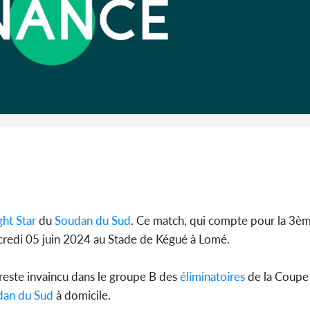
Côte 
anni
l'Indépend
Dé
ht Star
du
Soudan du Sud
. Ce match, qui compte pour la 3è
credi 05 juin 2024 au Stade de Kégué à Lomé.
reste invaincu dans le groupe B des
éliminatoires
de la Coup
an du Sud
à domicile.