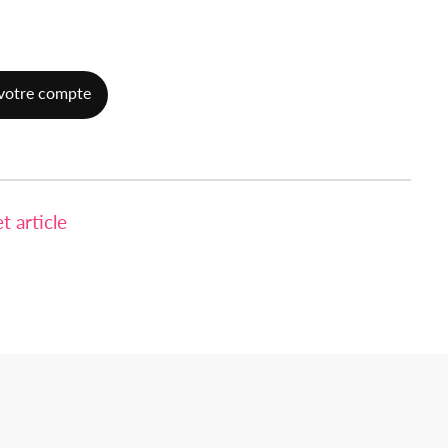
votre compte
 article