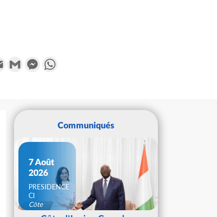
k
tter
Email
Gmail
Messenger
WhatsApp
Communiqués
7 Août
2026
PRESIDENCE
CI
Côte
d'Ivoire