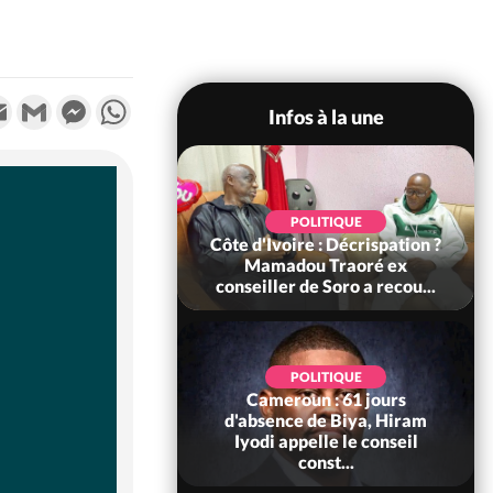
k
tter
Email
Gmail
Messenger
WhatsApp
Infos à la une
SOCIÉTÉ
POLITIQUE
voire : Ouattara
Côte d'Ivoire : Décrispation ?
 sanctions contre
Mamadou Traoré ex
erpissements i...
conseiller de Soro a recou...
POLITIQUE
Cameroun : 61 jours
POLITIQUE
re : Fête nationale,
d'absence de Biya, Hiram
Ouattara accorde
Iyodi appelle le conseil
âce à 4 661...
const...