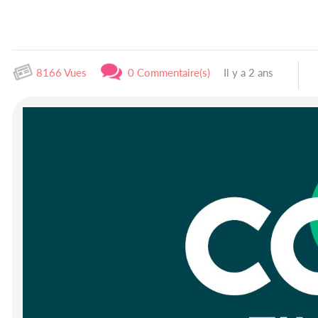
8166 Vues
0 Commentaire(s)
Il y a 2 ans