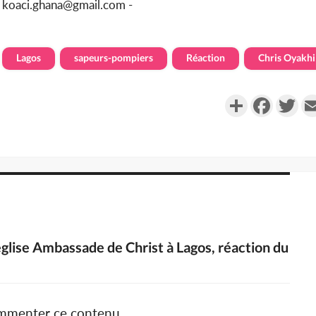
u koaci.ghana@gmail.com -
Lagos
sapeurs-pompiers
Réaction
Chris Oyakh
Partager
Faceboo
Twi
'église Ambassade de Christ à Lagos, réaction du
ommenter ce contenu.