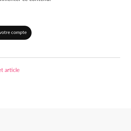
votre compte
 article