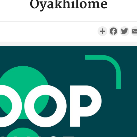
Oyakhilome
Partager
Faceboo
Twi
Côte d'I
promet des
les dégu
Côte d'Ivoi
Alassane 
la gr