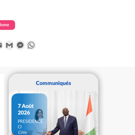
ilome
k
tter
Email
Gmail
Messenger
WhatsApp
Communiqués
7 Août
2026
PRESIDENCE
CI
Côte