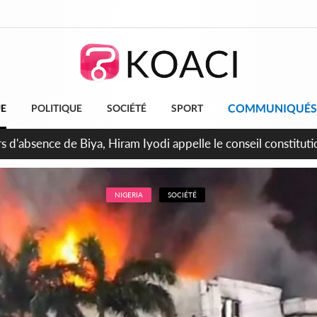
COMMUNIQUÉS
UE
POLITIQUE
SOCIÉTÉ
SPORT
n de la pagaille au PDCI-RDA, Lessiehi bannit les mouvements 
NIGERIA
SOCIÉTÉ