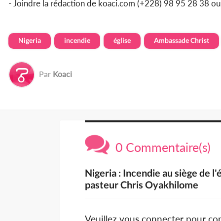
- Joindre la rédaction de koaci.com (+228) 98 95 28 38 o
Nigeria
incendie
église
Ambassade Christ
Par
Koaci
0 Commentaire(s)
Nigeria : Incendie au siège de l
pasteur Chris Oyakhilome
Veuillez vous connecter pour c