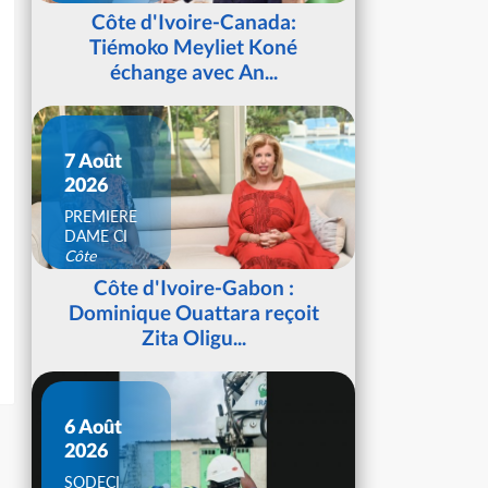
d'Ivoire
Côte d'Ivoire-Canada:
Tiémoko Meyliet Koné
échange avec An...
7 Août
2026
PREMIERE
DAME CI
Côte
d'Ivoire
Côte d'Ivoire-Gabon :
Dominique Ouattara reçoit
Zita Oligu...
6 Août
2026
SODECI