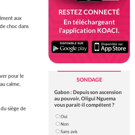
RESTEZ CONNECTÉ
âtiment aux
En téléchargeant
e de choc dans
l'application KOACI.
ver pour le
SONDAGE
 au calme,
Gabon : Depuis son ascension
au pouvoir, Oligui Nguema
vous parait-il compétent ?
 du siège de
Oui
Non
Sans avis