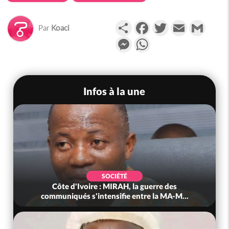
Partager
Facebook
Twitter
Email
Gmail
Par
Koaci
Messenger
WhatsApp
Infos à la une
SOCIÉTÉ
Côte d'Ivoire : MIRAH, la guerre des
communiqués s'intensifie entre la MA-M...