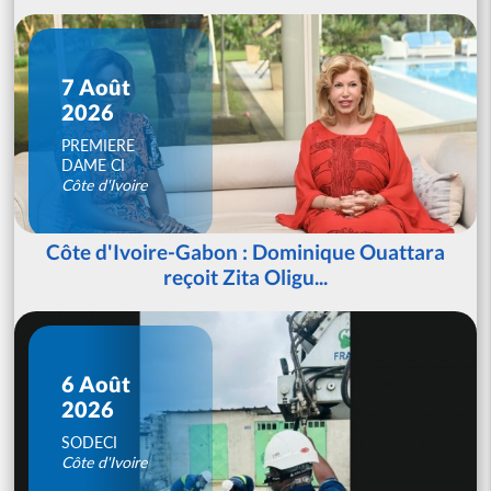
7 Août
2026
PREMIERE
DAME CI
Côte d'Ivoire
Côte d'Ivoire-Gabon : Dominique Ouattara
reçoit Zita Oligu...
6 Août
2026
SODECI
Côte d'Ivoire