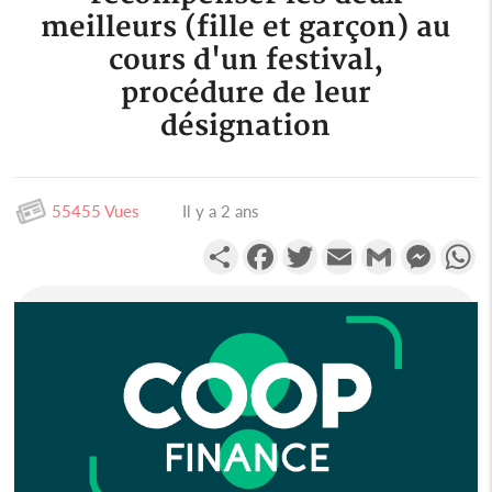
meilleurs (fille et garçon) au
cours d'un festival,
procédure de leur
désignation
55455 Vues
Il y a 2 ans
Partager
Facebook
Twitter
Email
Gmail
Messen
W