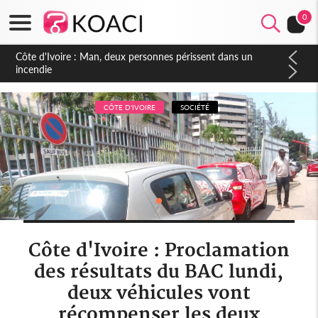
0
Côte d'Ivoire : Séileu, la célébration de la fête nationale
transformée en vaste campagne contre les produits
dépigmentants dangereux
CÔTE D'IVOIRE
SOCIÉTÉ
Côte d'Ivoire : Proclamation
des résultats du BAC lundi,
deux véhicules vont
récompenser les deux