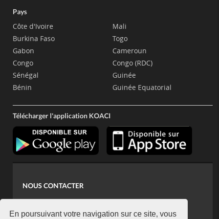
Pays
Côte d'Ivoire
Mali
Burkina Faso
Togo
Gabon
Cameroun
Congo
Congo (RDC)
Sénégal
Guinée
Bénin
Guinée Equatorial
Télécharger l'application KOACI
NOUS CONTACTER
contact@koaci.com
koaci@yahoo.fr
En poursuivant votre navigation sur ce site, vous