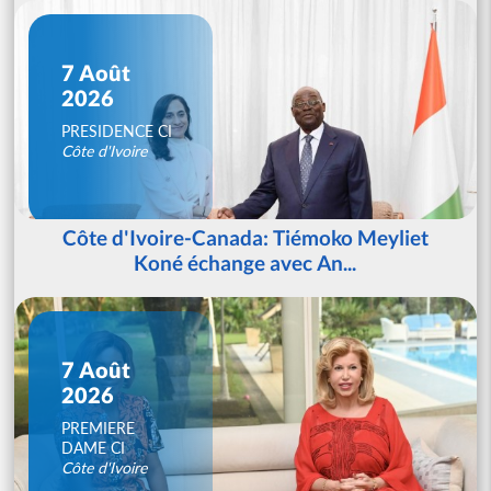
7 Août
2026
PRESIDENCE CI
Côte d'Ivoire
Côte d'Ivoire-Canada: Tiémoko Meyliet
Koné échange avec An...
7 Août
2026
PREMIERE
DAME CI
Côte d'Ivoire