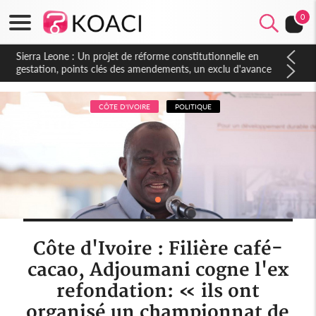
0
Sierra Leone : Un projet de réforme constitutionnelle en
gestation, points clés des amendements, un exclu d'avance
CÔTE D'IVOIRE
POLITIQUE
Côte d'Ivoire : Filière café-
cacao, Adjoumani cogne l'ex
refondation: « ils ont
organisé un championnat de