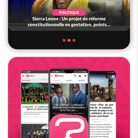
SOCIÉTÉ
orme
Côte d'Ivoire : L'arnaque au Mobile Money p
ints...
liens frauduleux se répand ac...