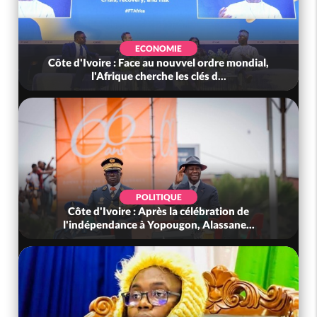
SOCIÉTÉ
e mondial,
Côte d'Ivoire : Méagui célèbre les 66 ans d
.
l'indépendance dans l'unité, l...
SOCIÉTÉ
ion de
Côte d'Ivoire : Indépendance, le GNL Apal
ane...
Touré aux Gendarmes : « Renouvel...