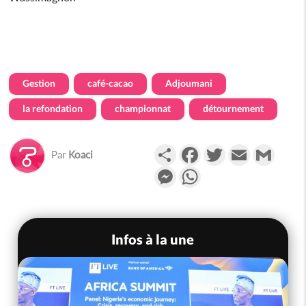
Gestion
café-cacao
Adjoumani
la refondation
championnat
détournement
Partager
Facebook
Twitter
Email
Gmail
Par
Koaci
Messenger
WhatsApp
Infos à la une