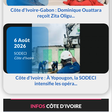
Côte d'Ivoire-Gabon : Dominique Ouattara
reçoit Zita Oligu...
6 Août
2026
SODECI
Côte d'Ivoire
Côte d'Ivoire : À Yopougon, la SODECI
intensifie les opéra...
INFOS
CÔTE D'IVOIRE