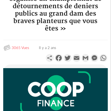
détournements de deniers
publics au grand dam des
braves planteurs que vous
êtes »
3065 Vues
Il y a 2 ans
Partager
Facebook
Twitter
Email
Gmail
Messen
W