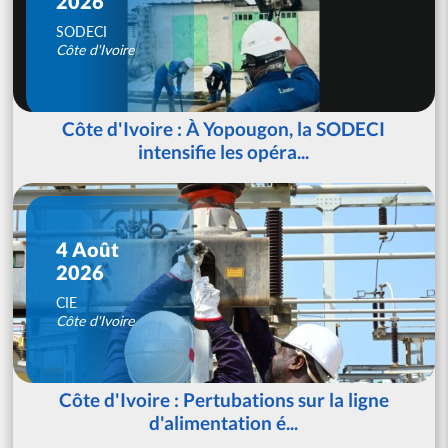
2026
SODECI
Côte d'Ivoire
Côte d'Ivoire : À Yopougon, la SODECI
intensifie les opéra...
4 Août
2026
CIE
Côte d'Ivoire
Côte d'Ivoire : Pertubations sur la ligne
d'alimentation é...