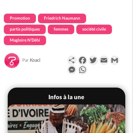
Promotion
Friedrich Naumann
partis politiques
femmes
société civile
Magloire N’Déhi
Partager
Facebook
Twitter
Email
Gmail
Par
Koaci
Messenger
WhatsApp
Infos à la une