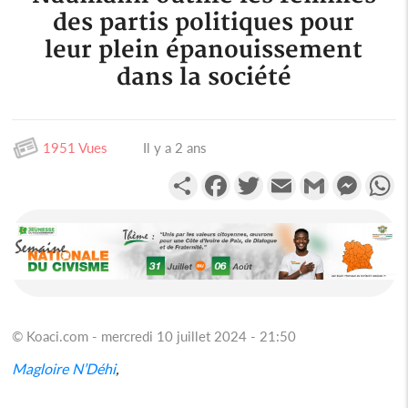
des partis politiques pour
leur plein épanouissement
dans la société
1951 Vues
Il y a 2 ans
Partager
Facebook
Twitter
Email
Gmail
Messen
W
© Koaci.com - mercredi 10 juillet 2024 - 21:50
Magloire N’Déhi
,