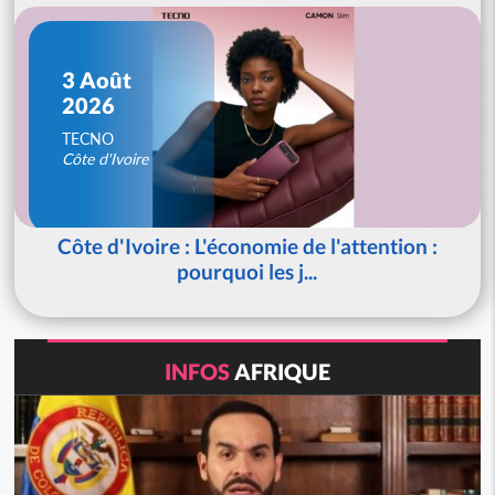
3 Août
2026
TECNO
Côte d'Ivoire
Côte d'Ivoire : L'économie de l'attention :
pourquoi les j...
INFOS
AFRIQUE