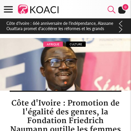
0
Côte d'Ivoire : À Abidjan, Amadou Oury Bah admire le modèle
ivoirien et veut s'en inspirer pour accélérer le développement
de la Guinée
AFRIQUE
CULTURE
Côte d'Ivoire : Promotion de
l'égalité des genres, la
Fondation Friedrich
Naumann outille les femmes