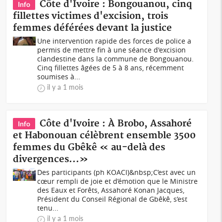
Côte d'Ivoire : Bongouanou, cinq
Info
fillettes victimes d'excision, trois
femmes déférées devant la justice
Une intervention rapide des forces de police a
permis de mettre fin à une séance d'excision
clandestine dans la commune de Bongouanou.
Cinq fillettes âgées de 5 à 8 ans, récemment
soumises à...
il y a 1 mois
Côte d'Ivoire : À Brobo, Assahoré
Info
et Habonouan célèbrent ensemble 3500
femmes du Gbêkê « au-delà des
divergences...»
Des participants (ph KOACI)&nbsp;C’est avec un
cœur rempli de joie et d’émotion que le Ministre
des Eaux et Forêts, Assahoré Konan Jacques,
Président du Conseil Régional de Gbêkê, s’est
tenu...
il y a 1 mois