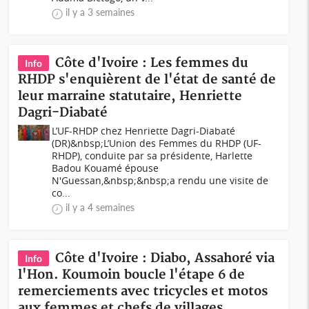
il y a 3 semaines
Côte d'Ivoire : Les femmes du
Info
RHDP s'enquièrent de l'état de santé de
leur marraine statutaire, Henriette
Dagri-Diabaté
L’UF-RHDP chez Henriette Dagri-Diabaté
(DR)&nbsp;L’Union des Femmes du RHDP (UF-
RHDP), conduite par sa présidente, Harlette
Badou Kouamé épouse
N'Guessan,&nbsp;&nbsp;a rendu une visite de
co...
il y a 4 semaines
Côte d'Ivoire : Diabo, Assahoré via
Info
l'Hon. Koumoin boucle l'étape 6 de
remerciements avec tricycles et motos
aux femmes et chefs de villages