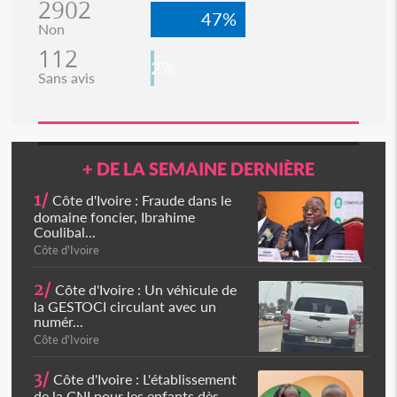
2902
47%
Non
112
2%
Sans avis
+ DE LA SEMAINE DERNIÈRE
1/
Côte d'Ivoire : Fraude dans le
domaine foncier, Ibrahime
Coulibal...
Côte d'Ivoire
2/
Côte d'Ivoire : Un véhicule de
la GESTOCI circulant avec un
numér...
Côte d'Ivoire
3/
Côte d'Ivoire : L'établissement
de la CNI pour les enfants dès