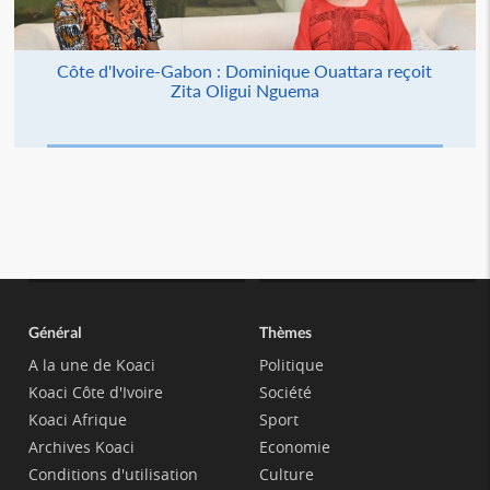
Côte d'Ivoire-Gabon : Dominique Ouattara reçoit
Zita Oligui Nguema
Général
Thèmes
A la une de Koaci
Politique
Koaci Côte d'Ivoire
Société
Koaci Afrique
Sport
Archives Koaci
Economie
Conditions d'utilisation
Culture