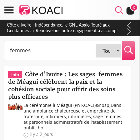
0
Sierra Leone : Un projet de réforme constitutionnelle en
gestation, points clés des amendements, un exclu d'avance
Côte d'Ivoire : Les sages-femmes
Info
de Méagui célèbrent la paix et la
cohésion sociale pour offrir des soins
plus efficaces
La cérémonie à Méagui (Ph KOACI)&nbsp;Dans
une ambiance chaleureuse et empreinte de
fraternité, infirmiers, infirmières, sage-femmes
et personnels administratifs de l'établissement
public ho...
il y a 2 jours