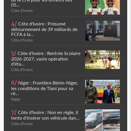
05...
Côte d'Ivoire
4/
Côte d'Ivoire : Présumé
détournement de 39 milliards de
FCFA à la...
Côte d'Ivoire
5/
Côte d'Ivoire : Rentrée Scolaire
2026-2027, vaste opération
d'éta...
Côte d'Ivoire
6/
Niger : Frontière Bénin-Niger,
les conditions de Tiani pour sa
ré...
Niger
7/
Côte d'Ivoire : Non en règle, il
tente d'insérer son véhicule dan...
Côte d'Ivoire