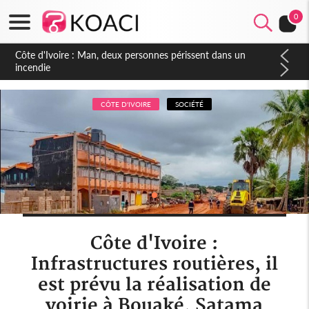
0
Côte d'Ivoire : Séileu, la célébration de la fête nationale
transformée en vaste campagne contre les produits
dépigmentants dangereux
CÔTE D'IVOIRE
SOCIÉTÉ
Côte d'Ivoire :
Infrastructures routières, il
est prévu la réalisation de
voirie à Bouaké, Satama