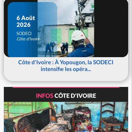
6 Août
2026
SODECI
Côte d'Ivoire
Côte d'Ivoire : À Yopougon, la SODECI
intensifie les opéra...
INFOS
CÔTE D'IVOIRE