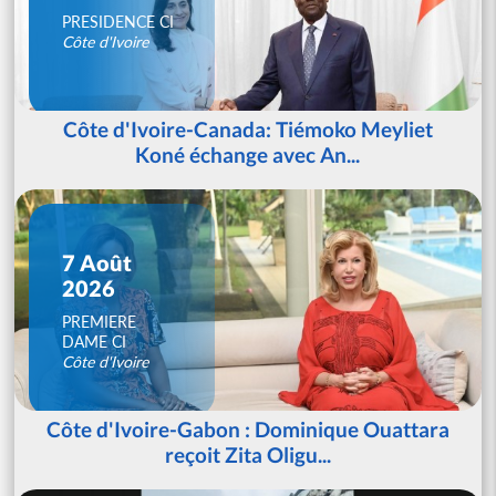
PRESIDENCE CI
Côte d'Ivoire
Côte d'Ivoire-Canada: Tiémoko Meyliet
Koné échange avec An...
7 Août
2026
PREMIERE
DAME CI
Côte d'Ivoire
Côte d'Ivoire-Gabon : Dominique Ouattara
reçoit Zita Oligu...