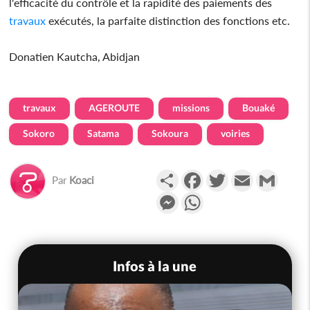
l'efficacité du contrôle et la rapidité des paiements des
travaux
exécutés, la parfaite distinction des fonctions etc.
Donatien Kautcha, Abidjan
travaux
AGEROUTE
missions
Bouaké
Sokoro
Satama
Sokoura
voiries
Partager
Facebook
Twitter
Email
Gmail
Par
Koaci
Messenger
WhatsApp
Infos à la une