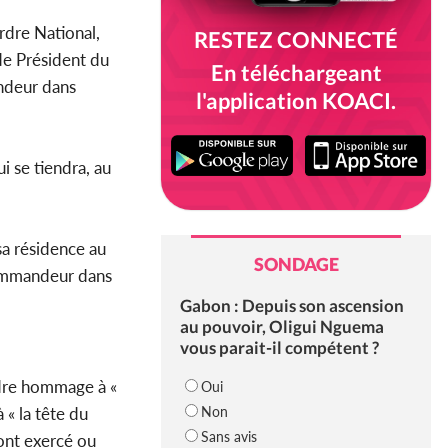
rdre National,
RESTEZ CONNECTÉ
 de Président du
En téléchargeant
andeur dans
l'application KOACI.
i se tiendra, au
sa résidence au
SONDAGE
 Commandeur dans
Gabon : Depuis son ascension
au pouvoir, Oligui Nguema
vous parait-il compétent ?
ndre hommage à «
Oui
Non
 « la tête du
Sans avis
ont exercé ou