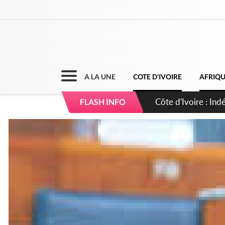
A LA UNE
COTE D'IVOIRE
AFRIQ
Sierra Leone : Un 
FLASH INFO
d'avance