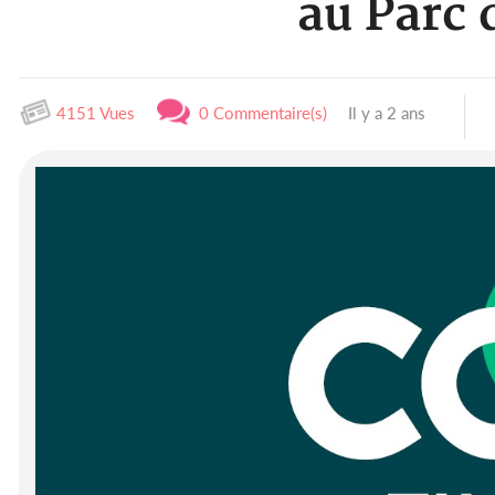
au Parc 
4151 Vues
0 Commentaire(s)
Il y a 2 ans