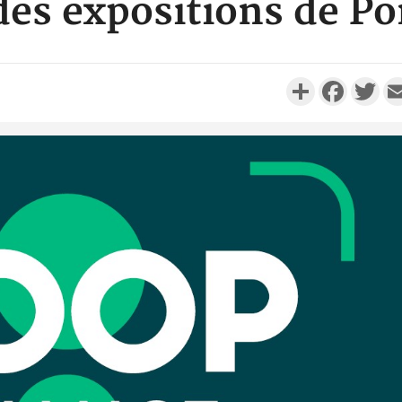
des expositions de P
Partager
Faceboo
Twi
Côte d'
résidue
sociétés
Côte d'Iv
Abidjan
partenaria