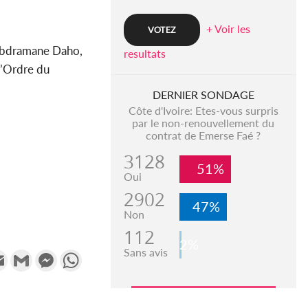
+ Voir les
, Abdramane Daho,
resultats
l’Ordre du
DERNIER SONDAGE
Côte d'Ivoire: Etes-vous surpris
par le non-renouvellement du
contrat de Emerse Faé ?
3128
51%
Oui
2902
47%
Non
112
2%
Sans avis
k
tter
Email
Gmail
Messenger
WhatsApp