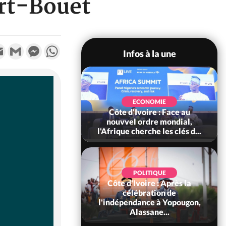
ort-Bouët
k
tter
Email
Gmail
Messenger
WhatsApp
Infos à la une
SOCIÉTÉ
Ivoire : Stocks
ECONOMIE
ls de cacao, des
Côte d'Ivoire : Face au
 coopératives et
nouvvel ordre mondial,
ach...
l'Afrique cherche les clés d...
POLITIQUE
Côte d'Ivoire : Après la
POLITIQUE
oire : Diplomatie,
célébration de
 consolide ses
l'indépendance à Yopougon,
ts avec New Del...
Alassane...