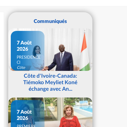
Communiqués
7 Août
2026
PRESIDENCE
CI
Côte
d'Ivoire
Côte d'Ivoire-Canada:
Tiémoko Meyliet Koné
échange avec An...
7 Août
2026
PREMIERE