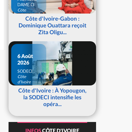
DAME CI
Côte
d'Ivoire
Côte d'Ivoire-Gabon :
Dominique Ouattara reçoit
Zita Oligu...
6 Août
2026
SODECI
Côte
d'Ivoire
Côte d'Ivoire : À Yopougon,
la SODECI intensifie les
opéra...
INFOS
CÔTE D'IVOIRE