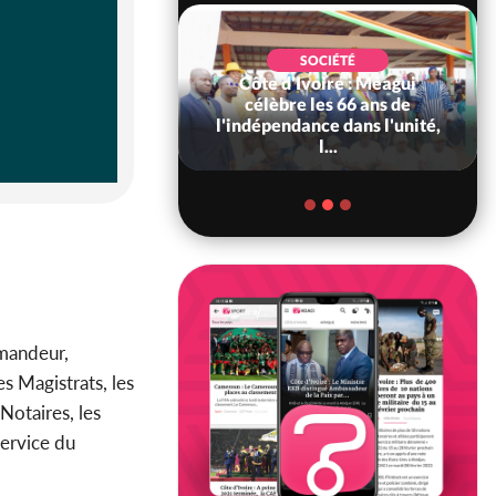
SOCIÉTÉ
Côte d'Ivoire : Méagui
SOCIÉTÉ
voire : Concours
célèbre les 66 ans de
6, les résultats
l'indépendance dans l'unité,
bilité (1er tou...
l...
mmandeur,
es Magistrats, les
 Notaires, les
service du