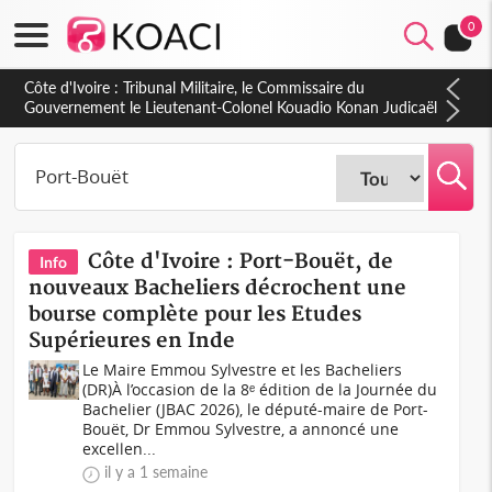
0
Burkina Faso : hausse de 75 FCFA du prix du litre du diesel à
la pompe
Côte d'Ivoire : Port-Bouët, de
Info
nouveaux Bacheliers décrochent une
bourse complète pour les Etudes
Supérieures en Inde
Le Maire Emmou Sylvestre et les Bacheliers
(DR)À l’occasion de la 8ᵉ édition de la Journée du
Bachelier (JBAC 2026), le député-maire de Port-
Bouët, Dr Emmou Sylvestre, a annoncé une
excellen...
il y a 1 semaine