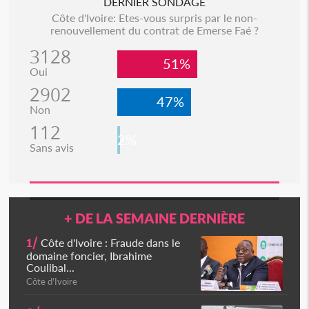
DERNIER SONDAGE
Côte d'Ivoire: Etes-vous surpris par le non-
renouvellement du contrat de Emerse Faé ?
3128
51%
Oui
2902
47%
Non
112
2%
Sans avis
+ DE LA SEMAINE DERNIÈRE
1/
Côte d'Ivoire : Fraude dans le
domaine foncier, Ibrahime
Coulibal...
Côte d'Ivoire