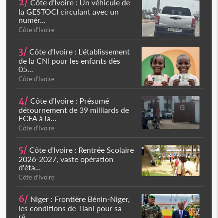
2/
Côte d'Ivoire : Un véhicule de
la GESTOCI circulant avec un
numér...
Côte d'Ivoire
3/
Côte d'Ivoire : L'établissement
de la CNI pour les enfants dès
05...
Côte d'Ivoire
4/
Côte d'Ivoire : Présumé
détournement de 39 milliards de
FCFA à la...
Côte d'Ivoire
5/
Côte d'Ivoire : Rentrée Scolaire
2026-2027, vaste opération
d'éta...
Côte d'Ivoire
6/
Niger : Frontière Bénin-Niger,
les conditions de Tiani pour sa
ré...