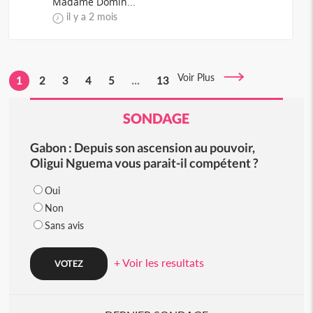
Madame Domin...
il y a 2 mois
Voir Plus
1
2
3
4
5
...
13
SONDAGE
Gabon : Depuis son ascension au pouvoir,
Oligui Nguema vous parait-il compétent ?
Oui
Non
Sans avis
+ Voir les resultats