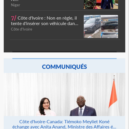
Niger
7/
Côte d'Ivoire : Non en règle, il
tente d'insérer son véhicule dan...
Côte d'Ivoire
COMMUNIQUÉS
Côte d'Ivoire-Canada: Tiémoko Meyliet Koné
échange avec Anita Anand, Ministre des Affaires é...