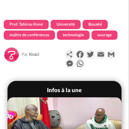
Prof. Tahirou Koné
Université
Bouaké
maître de conférences
technologie
ouvrage
Partager
Facebook
Twitter
Email
Gmail
Par
Koaci
Messenger
WhatsApp
Infos à la une