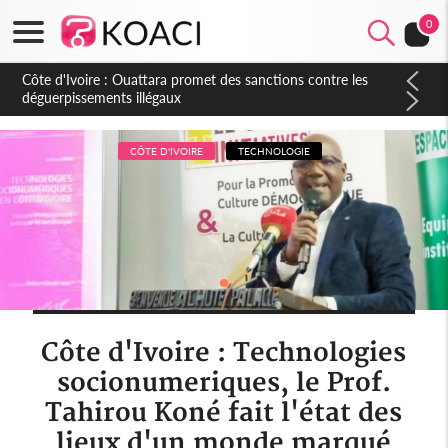
0
Côte d'Ivoire : Ouattara promet des sanctions contre les
déguerpissements illégaux
CÔTE D'IVOIRE
TECHNOLOGIE
Côte d'Ivoire : Technologies
socionumeriques, le Prof.
Tahirou Koné fait l'état des
lieux d'un monde marqué