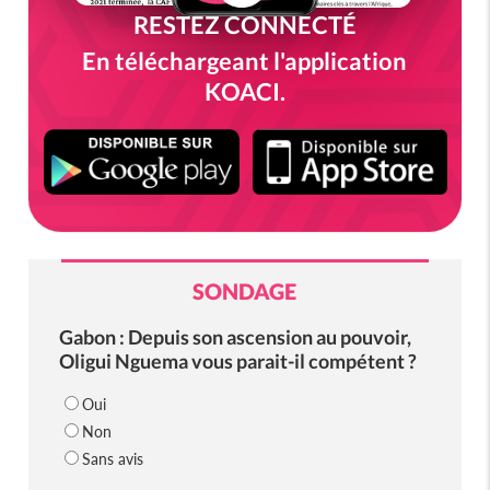
RESTEZ CONNECTÉ
En téléchargeant l'application
KOACI.
SONDAGE
Gabon : Depuis son ascension au pouvoir,
Oligui Nguema vous parait-il compétent ?
Oui
Non
Sans avis