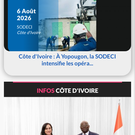
6 Août
2026
SODECI
Côte d'Ivoire
Côte d'Ivoire : À Yopougon, la SODECI
intensifie les opéra...
INFOS
CÔTE D'IVOIRE