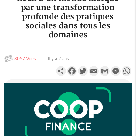
par une transformation
profonde des pratiques
sociales dans tous les
domaines
3057 Vues
Il y a 2 ans
Partager
Facebook
Twitter
Email
Gmail
Messen
W