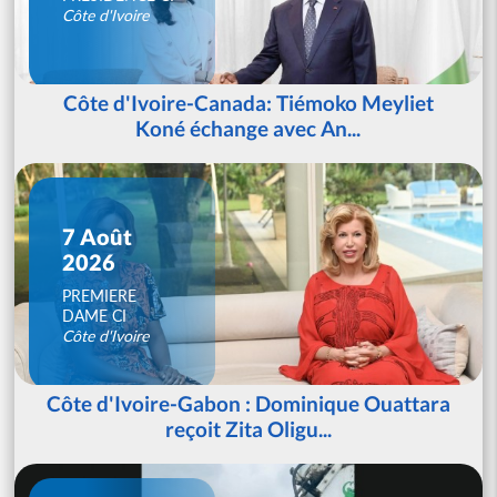
Côte d'Ivoire
Côte d'Ivoire-Canada: Tiémoko Meyliet
Koné échange avec An...
7 Août
2026
PREMIERE
DAME CI
Côte d'Ivoire
Côte d'Ivoire-Gabon : Dominique Ouattara
reçoit Zita Oligu...