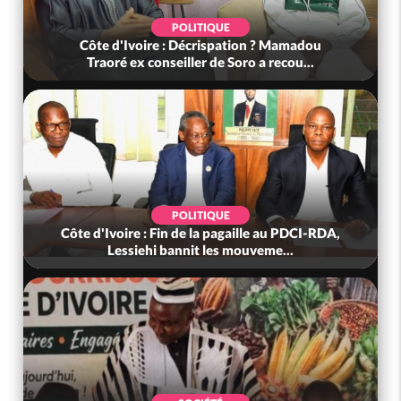
POLITIQUE
Côte d'Ivoire : Violences tragiques à Kossandji
(Mé) ayant fait 03 morts, A...
SOCIÉTÉ
Côte d'Ivoire : « On ne veut pas mourir chez
nous », crient des habitants d...